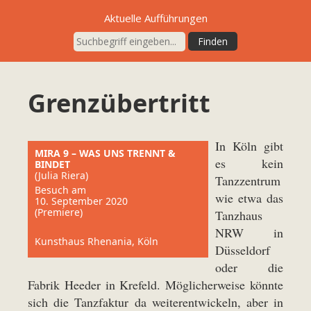
Aktuelle Aufführungen
Grenzübertritt
In Köln gibt
MIRA 9 – WAS UNS TRENNT &
es kein
BINDET
(Julia Riera)
Tanzzentrum
Besuch am
wie etwa das
10. September 2020
(Premiere)
Tanzhaus
NRW in
Kunsthaus Rhenania, Köln
Düsseldorf
oder die
Fabrik Heeder in Krefeld. Möglicherweise könnte
sich die Tanzfaktur da weiterentwickeln, aber in