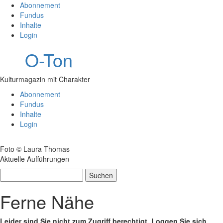
Abonnement
Fundus
Inhalte
Login
O-Ton
Kulturmagazin mit Charakter
Abonnement
Fundus
Inhalte
Login
Foto © Laura Thomas
Aktuelle Aufführungen
Suchen
nach:
Ferne Nähe
Leider sind Sie nicht zum Zugriff berechtigt. Loggen Sie sich