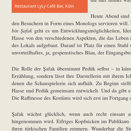
Restaurant LyLy Café Bar, Köln
Heute Abend sind e
den Besuchern in Form eines Monologs servieren will. Es
bin Şafak
geht es um Entwicklungsmöglichkeiten, Ident
Hasse von den verschiedenen Aspekten, die das Leben 
des Lokals aufgebaut. Darauf ist Platz für einen Stuhl
unvorteilhaftes, ja, gespenstisches Blau, der Eingangsber
Die Rolle der Şafak übernimmt Pedük selbst – in künst
Erzählung, sondern lässt ihre Darstellerin mit ihrem 
denen die Schauspielerin sich aufhält. Zu Beginn ste
Hasse und Pedük gemeinsam entwickelt. Und da gibt es
Die Raffinesse des Kostüms wird sich erst im Fortgang 
Şafak wächst glücklich, wenn auch recht einsam a
hingenommen wird. Eifriges Kopfnicken im Publikum be
ihren türkischen Familien erinnern. Wunderbar die Ste