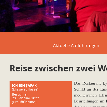
Aktuelle Aufführungen
Reise zwischen zwei W
Das Restaurant Ly
ICH BIN ŞAFAK
Schild an der Ein
(Elissavet Hasse)
Besuch am
mediterranen Elem
20. Februar 2022
Beurteilungen im 
(Uraufführung)
die hier immer wied