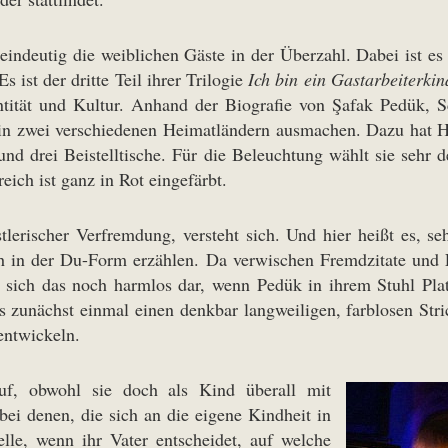
indeutig die weiblichen Gäste in der Überzahl. Dabei ist es
 ist der dritte Teil ihrer Trilogie
Ich bin ein Gastarbeiterkin
ität und Kultur. Anhand der Biografie von Şafak Pedük, Sc
in zwei verschiedenen Heimatländern ausmachen. Dazu hat Ha
 und drei Beistelltische. Für die Beleuchtung wählt sie sehr 
eich ist ganz in Rot eingefärbt.
lerischer Verfremdung, versteht sich. Und hier heißt es, s
Ich in der Du-Form erzählen. Da verwischen Fremdzitate und 
llt sich das noch harmlos dar, wenn Pedük in ihrem Stuhl Pl
 zunächst einmal einen denkbar langweiligen, farblosen Stri
entwickeln.
uf, obwohl sie doch als Kind überall mit
i denen, die sich an die eigene Kindheit in
lle, wenn ihr Vater entscheidet, auf welche