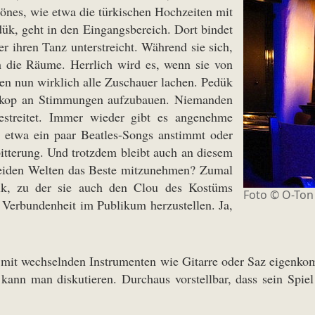
önes, wie etwa die türkischen Hochzeiten mit
ük, geht in den Eingangsbereich. Dort bindet
r ihren Tanz unterstreicht. Während sie sich,
h die Räume. Herrlich wird es, wenn sie von
en nun wirklich alle Zuschauer lachen. Pedük
doskop an Stimmungen aufzubauen. Niemanden
bestreitet. Immer wieder gibt es angenehme
e etwa ein paar Beatles-Songs anstimmt oder
bitterung. Und trotzdem bleibt auch an diesem
 beiden Welten das Beste mitzunehmen? Zumal
ik, zu der sie auch den Clou des Kostüms
Foto © O-Ton
 Verbundenheit im Publikum herzustellen. Ja,
er mit wechselnden Instrumenten wie Gitarre oder Saz eigenko
, kann man diskutieren. Durchaus vorstellbar, dass sein Spie