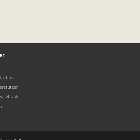
ten
daktion
erstützer
Facebook
tz