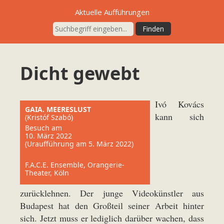
Aktuelle Aufführungen
Dicht gewebt
Ivó Kovács
GAIA. MEERESLUST
kann sich
(Kristóf Szabó)
Besuch am
10. März 2022
(Uraufführung am 5. März 2022)
F.A.C.E. Ensemble, Orangerie-
Theater, Köln
zurücklehnen. Der junge Videokünstler aus
Budapest hat den Großteil seiner Arbeit hinter
sich. Jetzt muss er lediglich darüber wachen, dass