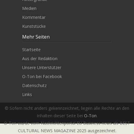
Medien
Kommentar
Kunststücke
Mehr Seiten
Startseite
Aus der Redaktion
Unsere Unterstützer
O-Ton bei Facebook
Datenschutz
Links
© Sofern nicht anders gekennzeichnet, liegen alle Rechte an den
Inhalten dieser Seite bei
O-Ton
.
O-Ton wurde vom Nachrichtenportal EU Business news als BEST
CULTURAL NEWS MAGAZINE 2025 ausgezeichnet.