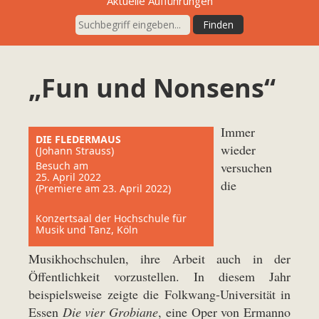
Aktuelle Aufführungen
„Fun und Nonsens“
Immer
DIE FLEDERMAUS
wieder
(Johann Strauss)
Besuch am
versuchen
25. April 2022
die
(Premiere am 23. April 2022)
Konzertsaal der Hochschule für
Musik und Tanz, Köln
Musikhochschulen, ihre Arbeit auch in der
Öffentlichkeit vorzustellen. In diesem Jahr
beispielsweise zeigte die Folkwang-Universität in
Essen
Die vier Grobiane
, eine Oper von Ermanno