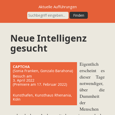
Aktuelle Aufführungen
Neue Intelligenz
gesucht
Eigentlich
CAPTCHA
erscheint es
(Sonia Franken, Gonzalo Barahona)
Besuch am
dieser Tage
3. April 2022
notwendiger,
(Premiere am 17. Februar 2022)
über die
Kunsthafen, Kunsthaus Rhenania,
Dummheit
Köln
der
Menschen