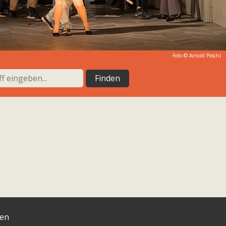
Foto ©
Arnold Pöschl
ten