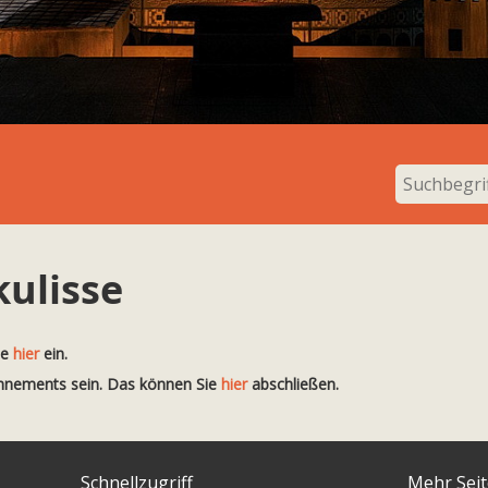
kulisse
te
hier
ein.
onnements sein. Das können Sie
hier
abschließen.
Schnellzugriff
Mehr Sei