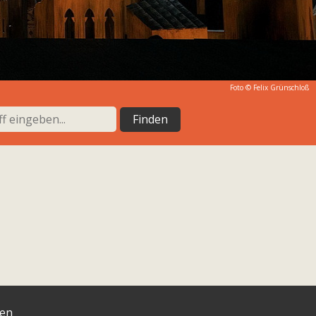
Foto © Felix Grünschloß
ten