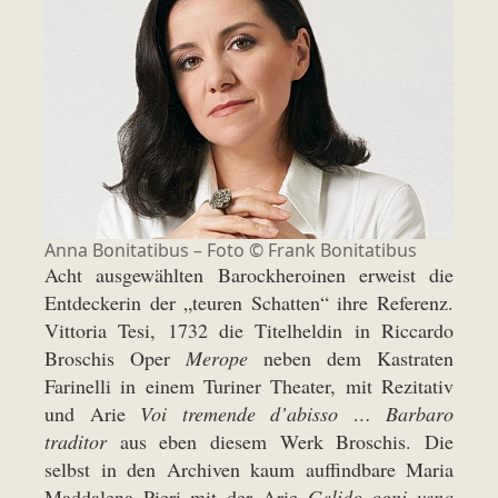
Anna Bonitatibus – Foto © Frank Bonitatibus
Acht ausgewählten Barockheroinen erweist die
Entdeckerin der „teuren Schatten“ ihre Referenz.
Vittoria Tesi, 1732 die Titelheldin in Riccardo
Broschis Oper
Merope
neben dem Kastraten
Farinelli in einem Turiner Theater, mit Rezitativ
und Arie
Voi tremende d’abisso … Barbaro
traditor
aus eben diesem Werk Broschis. Die
selbst in den Archiven kaum auffindbare Maria
Maddalena Pieri mit der Arie
Gelido ogni vena