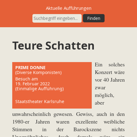
Aktuelle Aufführungen
Teure Schatten
Ein solches
PRIME DONNE
Konzert wäre
(Diverse Komponisten)
Besuch am
vor 40 Jahren
19. Februar 2022
zwar
(Einmalige Aufführung)
möglich,
Staatstheater Karlsruhe
aber
unwahrscheinlich gewesen. Gewiss, auch in den
1980-er Jahren waren exzellente weibliche
Stimmen in der Barockszene nichts
Ungewöhnliches. Auch damals wäre ein