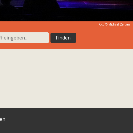
Foto ©
Michael Zerban
ten