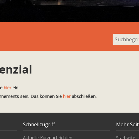
enzial
te
hier
ein.
onnements sein. Das können Sie
hier
abschließen.
Schnellzugriff
Mehr Sei
Aktuelle Kurznachrichten
Startseite