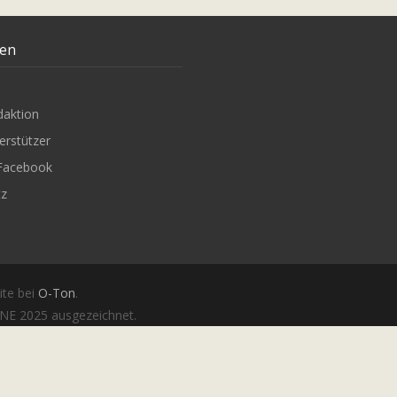
ten
daktion
erstützer
Facebook
tz
ite bei
O-Ton
.
E 2025 ausgezeichnet.