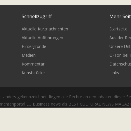
Schnellzugriff
Mehr Sei
Aktuelle Kurznachrichten
Startseite
Aktuelle Aufführungen
Aus der Re
Hintergründe
Unsere Unt
Medien
O-Ton bei 
Kommentar
Datenschu
Kunststücke
Links
t anders gekennzeichnet, liegen alle Rechte an den Inhalten dieser Se
richtenportal EU Business news als BEST CULTURAL NEWS MAGAZIN