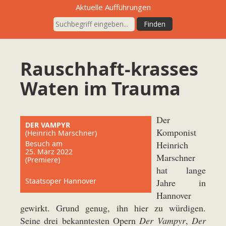
Aktuelle Aufführungen
Rauschhaft-krasses
Waten im Trauma
Der
DER VAMPYR
Komponist
(Heinrich Marschner)
Besuch am
Heinrich
25. März 2022
Marschner
(Premiere)
hat lange
Staatsoper Hannover
Jahre in
Hannover
gewirkt. Grund genug, ihn hier zu würdigen.
Seine drei bekanntesten Opern
Der Vampyr
,
Der