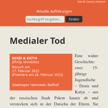
Foto ©
Clemens Heidrich
Aktuelle Aufführungen
Medialer Tod
Eine wahre
DENIS & KATYA
Geschichte:
(Philip Venables)
Besuch am
zwei 15-
27. Februar 2022
jährige
(Premiere am 26. Februar 2022)
Jugendliche
Staatsoper Hannover, Ballhof
– Denis und
Katya – aus
der russischen Stadt Pskow hauen ab und
verstecken sich in der Datscha der Eltern. Sie