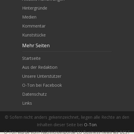
Hintergründe
Medien
Kommentar
Kunststücke
Mehr Seiten
Startseite
Aus der Redaktion
Unsere Unterstützer
O-Ton bei Facebook
Datenschutz
Links
© Sofern nicht anders gekennzeichnet, liegen alle Rechte an den
Inhalten dieser Seite bei
O-Ton
.
O-Ton wurde vom Nachrichtenportal EU Business news als BEST