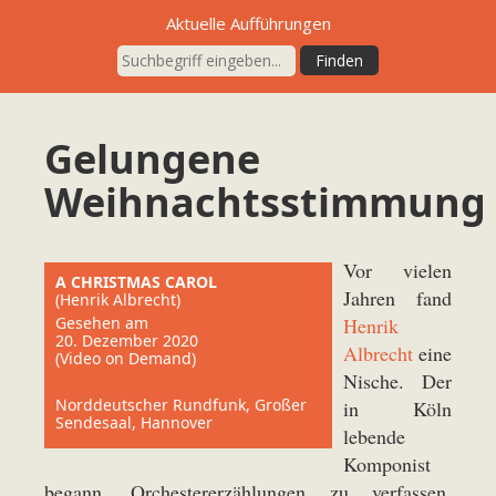
Aktuelle Aufführungen
Gelungene
Weihnachtsstimmung
Vor vielen
A CHRISTMAS CAROL
Jahren fand
(Henrik Albrecht)
Gesehen am
Henrik
20. Dezember 2020
Albrecht
eine
(Video on Demand)
Nische. Der
Norddeutscher Rundfunk, Großer
in Köln
Sendesaal, Hannover
lebende
Komponist
begann, Orchestererzählungen zu verfassen.