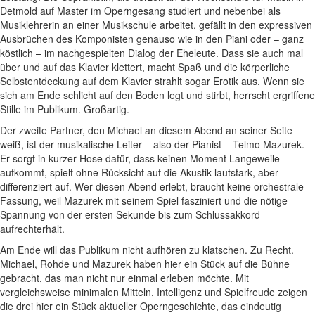
Detmold auf Master im Operngesang studiert und nebenbei als
Musiklehrerin an einer Musikschule arbeitet, gefällt in den expressiven
Ausbrüchen des Komponisten genauso wie in den Piani oder – ganz
köstlich – im nachgespielten Dialog der Eheleute. Dass sie auch mal
über und auf das Klavier klettert, macht Spaß und die körperliche
Selbstentdeckung auf dem Klavier strahlt sogar Erotik aus. Wenn sie
sich am Ende schlicht auf den Boden legt und stirbt, herrscht ergriffene
Stille im Publikum. Großartig.
Der zweite Partner, den Michael an diesem Abend an seiner Seite
weiß, ist der musikalische Leiter – also der Pianist – Telmo Mazurek.
Er sorgt in kurzer Hose dafür, dass keinen Moment Langeweile
aufkommt, spielt ohne Rücksicht auf die Akustik lautstark, aber
differenziert auf. Wer diesen Abend erlebt, braucht keine orchestrale
Fassung, weil Mazurek mit seinem Spiel fasziniert und die nötige
Spannung von der ersten Sekunde bis zum Schlussakkord
aufrechterhält.
Am Ende will das Publikum nicht aufhören zu klatschen. Zu Recht.
Michael, Rohde und Mazurek haben hier ein Stück auf die Bühne
gebracht, das man nicht nur einmal erleben möchte. Mit
vergleichsweise minimalen Mitteln, Intelligenz und Spielfreude zeigen
die drei hier ein Stück aktueller Operngeschichte, das eindeutig