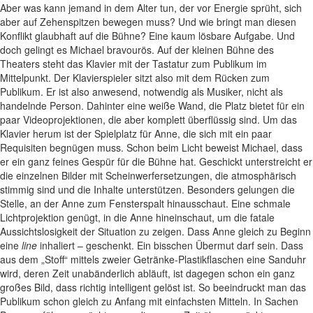
Aber was kann jemand in dem Alter tun, der vor Energie sprüht, sich
aber auf Zehenspitzen bewegen muss? Und wie bringt man diesen
Konflikt glaubhaft auf die Bühne? Eine kaum lösbare Aufgabe. Und
doch gelingt es Michael bravourös. Auf der kleinen Bühne des
Theaters steht das Klavier mit der Tastatur zum Publikum im
Mittelpunkt. Der Klavierspieler sitzt also mit dem Rücken zum
Publikum. Er ist also anwesend, notwendig als Musiker, nicht als
handelnde Person. Dahinter eine weiße Wand, die Platz bietet für ein
paar Videoprojektionen, die aber komplett überflüssig sind. Um das
Klavier herum ist der Spielplatz für Anne, die sich mit ein paar
Requisiten begnügen muss. Schon beim Licht beweist Michael, dass
er ein ganz feines Gespür für die Bühne hat. Geschickt unterstreicht er
die einzelnen Bilder mit Scheinwerfersetzungen, die atmosphärisch
stimmig sind und die Inhalte unterstützen. Besonders gelungen die
Stelle, an der Anne zum Fensterspalt hinausschaut. Eine schmale
Lichtprojektion genügt, in die Anne hineinschaut, um die fatale
Aussichtslosigkeit der Situation zu zeigen. Dass Anne gleich zu Beginn
eine
line
inhaliert – geschenkt. Ein bisschen Übermut darf sein. Dass
aus dem „Stoff“ mittels zweier Getränke-Plastikflaschen eine Sanduhr
wird, deren Zeit unabänderlich abläuft, ist dagegen schon ein ganz
großes Bild, dass richtig intelligent gelöst ist. So beeindruckt man das
Publikum schon gleich zu Anfang mit einfachsten Mitteln. In Sachen