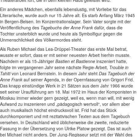
Theaterarbeit fort, die in dem kleinen Haus geleistet wird.
Ein anderes Mädchen, ebenfalls lebenslustig, mit Vorliebe für das
Literarische, wurde auch nur 15 Jahre alt. Es starb Anfang März 1945
in Bergen-Belsen. Im Konzentrationslager. Sein Vater sorgte mit der
Veröffentlichung des
Tagebuchs der Anne Frank
dafür, dass die
Tochter unsterblich wurde und heute als Symbolfigur gegen die
Unmenschlichkeit des Völkermordes steht.
Als Ruben Michael das Lea-Drüppel-Theater das erste Mal betrat,
wusste er sofort, dass er mit seiner neuesten Arbeit hierhin musste.
Nachdem er als 15-Jähriger
Bastien et Bastienne
inszeniert hatte,
folgte im vergangenen Jahr seine nächste Regie-Arbeit,
Trouble in
Tahiti
von Leonard Bernstein. In diesem Jahr steht
Das Tagebuch der
Anne Frank
auf seiner Agenda, in der Opernfassung von Grigori Frid.
Das knapp einstündige Werk in 21 Sätzen aus dem Jahr 1966 wurde
seit seiner Uraufführung am 18. Mai 1972 im Haus der Komponisten in
Moskau immer wieder gern gezeigt, weil es, wenn man will, mit wenig
Aufwand zu inszenieren und „pädagogisch wertvoll“, vor allem aber
auch musikalisch höchst eindrucksvoll ist. Frid hat das Stück
durchkomponiert und mit rezitativischen Texten aus dem Tagebuch
versehen. In Deutschland wird üblicherweise die zweite, reduzierte
Fassung in der Übersetzung von Ulrike Platow gezeigt. Das ist auch
bei Michael nicht anders. Der Jung-Regisseur setzt mit der Wahl des