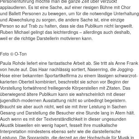
Personenführung möchte man die ganze Zeit über verzückt
applaudieren. Es ist eine Sache, auf einer riesigen Bühne mit Chor
und Ballett Personen zu bewegen, um für die notwendige Unterhaltung
und Abwechslung zu sorgen, die andere Sache ist, eine einzige
Person so auf Trab zu halten, dass sie das Publikum nicht langweilt.
Ruben Michael gelingt das leichterdings – allerdings auch deshalb,
weil er die richtige Darstellerin motivieren kann.
Foto © O-Ton
Paula Rohde liefert eine fantastische Arbeit ab. Sie tritt als Anne Frank
von heute auf. Das Haar nachlässig sortiert, Nasenring, die Jogging-
Hose einer bekannten Sportartikelfirma zu einem lässigen schwarzrot-
karierten Oberteil kombiniert, beschreibt sie schon vor Beginn der
Vorstellung fortwährend freiliegende Körperstellen mit Zitaten. Das
überwiegend ältere Publikum kann sie wahrscheinlich mit dieser
jugendlich-modernen Ausstattung nicht so unbedingt begeistern.
Braucht sie aber auch nicht, weil sie mit ihrer Leistung in Sachen
Gesang und Darstellung die Besucher eine Stunde lang in Atem hält.
Auch wenn es mit der Textverständlichkeit in dieser ungesunden
Akustik bisweilen ein wenig hapert, fesselt ihre musikalische
Interpretation mindestens ebenso sehr wie die darstellerische
Leistung. Die Sopranistin, die derzeit an der Hochschule für Musik in