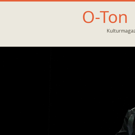
O-Ton
Kulturmagaz