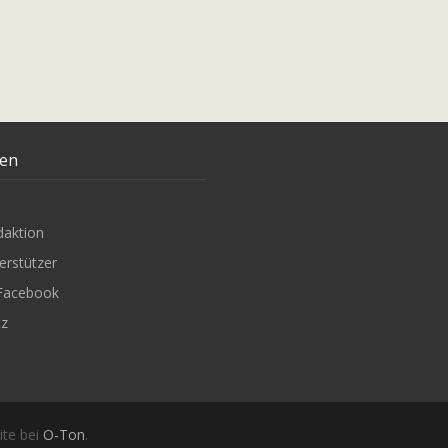
ten
daktion
erstützer
Facebook
tz
ite bei
O-Ton
.