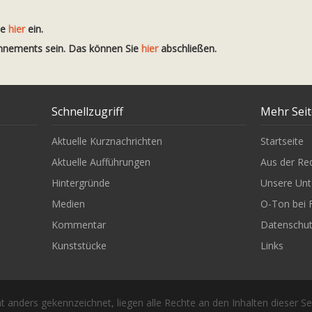
te
hier
ein.
onnements sein. Das können Sie
hier
abschließen.
Schnellzugriff
Mehr Sei
Aktuelle Kurznachrichten
Startseite
Aktuelle Aufführungen
Aus der Re
Hintergründe
Unsere Unt
Medien
O-Ton bei 
Kommentar
Datenschu
Kunststücke
Links
t anders gekennzeichnet, liegen alle Rechte an den Inhalten dieser Se