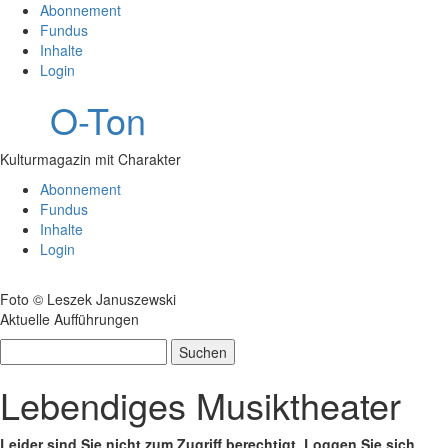
Abonnement
Fundus
Inhalte
Login
O-Ton
Kulturmagazin mit Charakter
Abonnement
Fundus
Inhalte
Login
Foto © Leszek Januszewski
Aktuelle Aufführungen
Suchen
nach:
Lebendiges Musiktheater
Leider sind Sie nicht zum Zugriff berechtigt. Loggen Sie sich