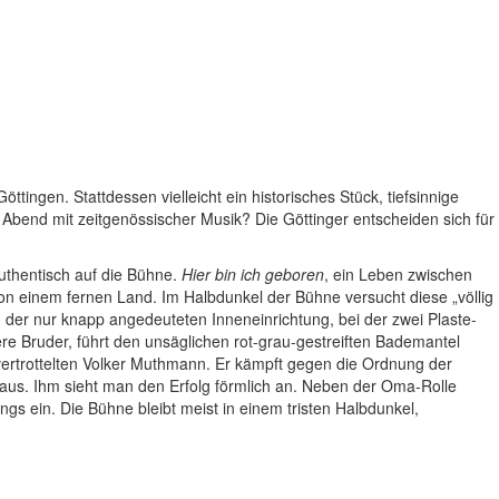
ingen. Stattdessen vielleicht ein historisches Stück, tiefsinnige
 Abend mit zeitgenössischer Musik? Die Göttinger entscheiden sich für
uthentisch auf die Bühne.
Hier bin ich geboren
, ein Leben zwischen
on einem fernen Land. Im Halbdunkel der Bühne versucht diese „völlig
 der nur knapp angedeuteten Inneneinrichtung, bei der zwei Plaste-
re Bruder, führt den unsäglichen rot-grau-gestreiften Bademantel
t vertrottelten Volker Muthmann. Er kämpft gegen die Ordnung der
heraus. Ihm sieht man den Erfolg förmlich an. Neben der Oma-Rolle
ngs ein. Die Bühne bleibt meist in einem tristen Halbdunkel,