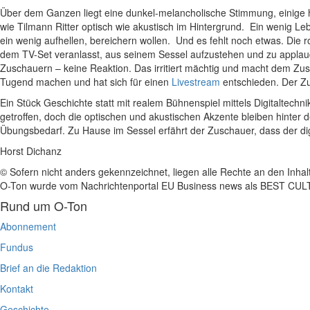
Über dem Ganzen liegt eine dunkel-melancholische Stimmung, einige h
wie Tilmann Ritter optisch wie akustisch im Hintergrund. Ein wenig
ein wenig aufhellen, bereichern wollen. Und es fehlt noch etwas. Die 
dem TV-Set veranlasst, aus seinem Sessel aufzustehen und zu applau
Zuschauern – keine Reaktion. Das irritiert mächtig und macht dem Zus
Tugend machen und hat sich für einen
Livestream
entschieden. Der Z
Ein Stück Geschichte statt mit realem Bühnenspiel mittels Digitaltechn
getroffen, doch die optischen und akustischen Akzente bleiben hinter 
Übungsbedarf. Zu Hause im Sessel erfährt der Zuschauer, dass der digita
Horst Dichanz
© Sofern nicht anders gekennzeichnet, liegen alle Rechte an den Inhal
O-Ton wurde vom Nachrichtenportal EU Business news als BEST C
Rund um O-Ton
Abonnement
Fundus
Brief an die Redaktion
Kontakt
Geschichte