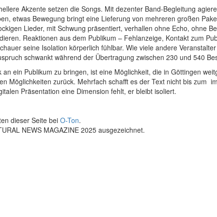
ellere Akzente setzen die Songs. Mit dezenter Band-Begleitung agier
 Leben, etwas Bewegung bringt eine Lieferung von mehreren großen Pa
rockigen Lieder, mit Schwung präsentiert, verhallen ohne Echo, ohne B
dieren. Reaktionen aus dem Publikum – Fehlanzeige, Kontakt zum Pub
chauer seine Isolation körperlich fühlbar. Wie viele andere Veranstal
uspruch schwankt während der Übertragung zwischen 230 und 540 Be
ik an ein Publikum zu bringen, ist eine Möglichkeit, die in Göttingen w
den Möglichkeiten zurück. Mehrfach schafft es der Text nicht bis zum 
len Präsentation eine Dimension fehlt, er bleibt isoliert.
ten dieser Seite bei
O-Ton
.
ULTURAL NEWS MAGAZINE 2025 ausgezeichnet.