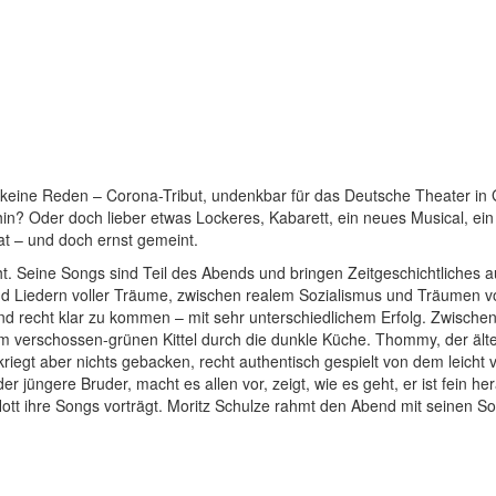
eine Reden – Corona-Tribut, undenkbar für das Deutsche Theater in Gött
hin? Oder doch lieber etwas Lockeres, Kabarett, ein neues Musical, ein
at – und doch ernst gemeint.
. Seine Songs sind Teil des Abends und bringen Zeitgeschichtliches a
und Liedern voller Träume, zwischen realem Sozialismus und Träumen v
nd recht klar zu kommen – mit sehr unterschiedlichem Erfolg. Zwischen
im verschossen-grünen Kittel durch die dunkle Küche. Thommy, der älte
, kriegt aber nichts gebacken, recht authentisch gespielt von dem leich
r jüngere Bruder, macht es allen vor, zeigt, wie es geht, er ist fein 
flott ihre Songs vorträgt. Moritz Schulze rahmt den Abend mit seinen So