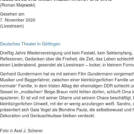
(Roman Majewski)
Gesehen am
7. November 2020
(Livestream)
Deutsches Theater in Göttingen
Dreißig Jahre Wiedervereinigung und kein Festakt, kein Sektempfang, k
Reflexionen, Gedanken über die Freiheit, die Zeit, das Leben schlecht
einen Liederabend, gesendet als Livestream – locker, in kleinem Form
Gerhard Gundermann hat es mit seinem Film
Gundermann
vorgemacht
Musiker und Baggerfahrer, zwischen einer kleinbürgerlichen Familie 
normale“ Familie, in dem tristen Alltag der ehemaligen DDR schlecht u
Sessel im „modischen“ Beige-Braun nicht fehlen dürfen, schlurft Oma 
spazieren. Er ist voll mit seiner Gitarre und seinem Chaos beschäftigt
kleinbürgerlichen Umwelt, mit der er wenig anzufangen weiß. Sandro, de
präsentiert sich Gaia Vogel als Blondine Paula, die selbstbewusst und 
Dekoration und Geräuschkulisse bleiben verdeckt.
Foto © Axel J. Scherer