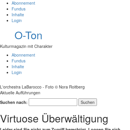
Abonnement
Fundus
Inhalte
Login
O-Ton
Kulturmagazin mit Charakter
Abonnement
Fundus
Inhalte
Login
L'orchestra LaBarocco - Foto © Nora Roitberg
Aktuelle Aufführungen
Suchen nach:
Virtuose Überwältigung
Leider sind Sie nicht zum Zugriff berechtigt. Loggen Sie sich