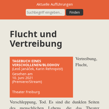
Aktuelle Aufführungen
Flucht und
Vertreibung
Vertreibung,
TAGEBUCH EINES
Flucht,
VERSCHOLLENEN/BLODHOV
(Leoš Janáček, Karin Rehnqvist)
Gesehen am
10. Juni 2021
(Premiere/Stream)
Theater Freiburg
Verschleppung, Tod. Es sind die dunklen Seiten
des menschlichen Lebens, die das Theater