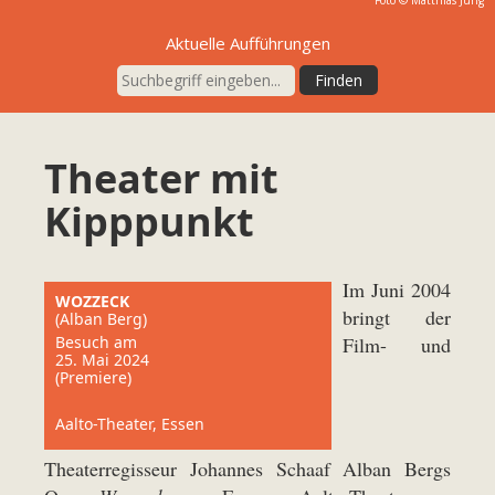
Foto ©
Matthias Jung
Aktuelle Aufführungen
Theater mit
Kipppunkt
Im Juni 2004
WOZZECK
bringt der
(Alban Berg)
Besuch am
Film- und
25. Mai 2024
(Premiere)
Aalto-Theater, Essen
Theaterregisseur Johannes Schaaf Alban Bergs