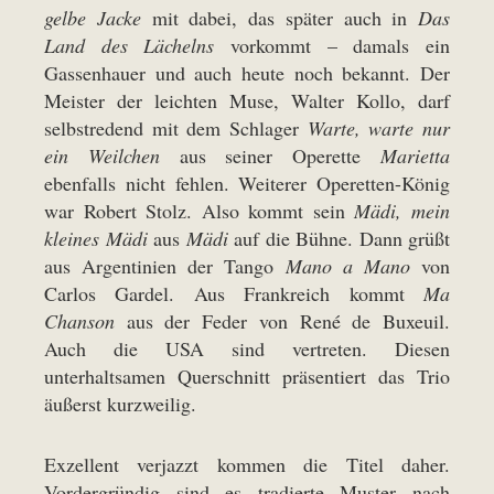
gelbe Jacke
mit dabei, das später auch in
Das
Land des Lächelns
vorkommt – damals ein
Gassenhauer und auch heute noch bekannt. Der
Meister der leichten Muse, Walter Kollo, darf
selbstredend mit dem Schlager
Warte, warte nur
ein Weilchen
aus seiner Operette
Marietta
ebenfalls nicht fehlen. Weiterer Operetten-König
war Robert Stolz. Also kommt sein
Mädi, mein
kleines Mädi
aus
Mädi
auf die Bühne. Dann grüßt
aus Argentinien der Tango
Mano a Mano
von
Carlos Gardel. Aus Frankreich kommt
Ma
Chanson
aus der Feder von René de Buxeuil.
Auch die USA sind vertreten. Diesen
unterhaltsamen Querschnitt präsentiert das Trio
äußerst kurzweilig.
Exzellent verjazzt kommen die Titel daher.
Vordergründig sind es tradierte Muster nach