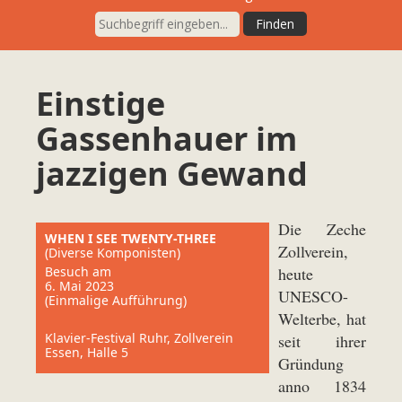
Einstige
Gassenhauer im
jazzigen Gewand
Die Zeche
WHEN I SEE TWENTY-THREE
Zollverein,
(Diverse Komponisten)
Besuch am
heute
6. Mai 2023
UNESCO-
(Einmalige Aufführung)
Welterbe, hat
Klavier-Festival Ruhr, Zollverein
seit ihrer
Essen, Halle 5
Gründung
anno 1834