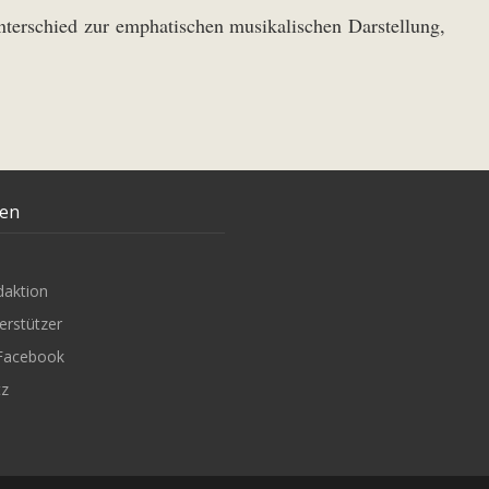
nterschied zur emphatischen musikalischen Darstellung,
ten
daktion
erstützer
Facebook
tz