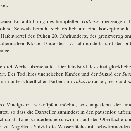
ket.
ssener Erstaufführung des kompletten
Tritticos
überzeugen. Di
land Schwab bemüht sich redlich um eine konzeptionelle V
 Hafenviertel des frühen 20. Jahrhunderts, des grenzwertig 
alienischen Kloster Ende des 17. Jahrhunderts und der bi
ance.
le drei Werke überschattet. Der Kindstod des einst glücklic
hrt. Der Tod ihres unehelichen Kindes und der Suizid der
Suo
ni in unterschiedlichen Farben: im
Tabarro
düster, herb und s
o Vinciguerra verknüpfen möchte, was angesichts der unte
utet, so dass die Darsteller zumindest in den pausenlos aufei
ränkt. Eine Kinderleiche schwimmt auf der Oberfläche und e
n zu Angelicas Suizid die Wasserfläche mit schwimmenden