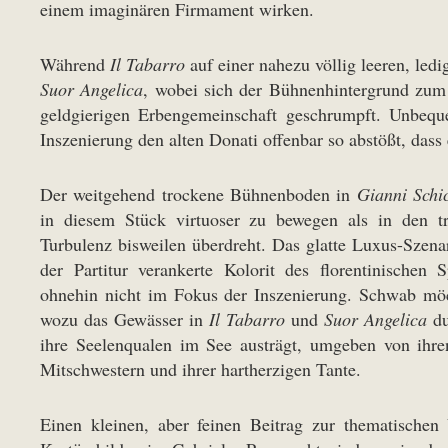
einem imaginären Firmament wirken.
Während
Il Tabarro
auf einer nahezu völlig leeren, led
Suor Angelica
, wobei sich der Bühnenhintergrund zum 
geldgierigen Erbengemeinschaft geschrumpft. Unbeque
Inszenierung den alten Donati offenbar so abstößt, dass 
Der weitgehend trockene Bühnenboden in
Gianni Schi
in diesem Stück virtuoser zu bewegen als in den t
Turbulenz bisweilen überdreht. Das glatte Luxus-Szenar
der Partitur verankerte Kolorit des florentinischen S
ohnehin nicht im Fokus der Inszenierung. Schwab möc
wozu das Gewässer in
Il Tabarro
und
Suor Angelica
du
ihre Seelenqualen im See austrägt, umgeben von ihr
Mitschwestern und ihrer hartherzigen Tante.
Einen kleinen, aber feinen Beitrag zur thematischen 