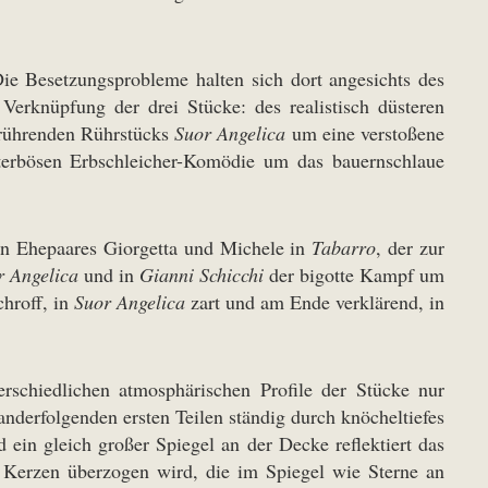
e Besetzungsprobleme halten sich dort angesichts des
erknüpfung der drei Stücke: des realistisch düsteren
anrührenden Rührstücks
Suor Angelica
um eine verstoßene
tterbösen Erbschleicher-Komödie um das bauernschlaue
hen Ehepaares Giorgetta und Michele in
Tabarro
, der zur
r Angelica
und in
Gianni Schicchi
der bigotte Kampf um
chroff, in
Suor Angelica
zart und am Ende verklärend, in
rschiedlichen atmosphärischen Profile der Stücke nur
nanderfolgenden ersten Teilen ständig durch knöcheltiefes
in gleich großer Spiegel an der Decke reflektiert das
 Kerzen überzogen wird, die im Spiegel wie Sterne an