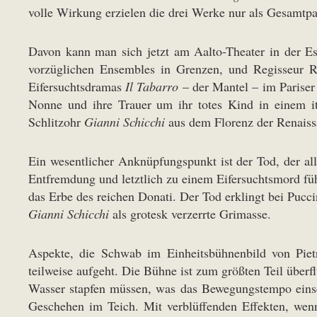
volle Wirkung erzielen die drei Werke nur als Gesamtpa
Davon kann man sich jetzt am Aalto-Theater in der E
vorzüglichen Ensembles in Grenzen, und Regisseur Ro
Eifersuchtsdramas
Il Tabarro
– der Mantel – im Pariser
Nonne und ihre Trauer um ihr totes Kind in einem it
Schlitzohr
Gianni Schicchi
aus dem Florenz der Renaiss
Ein wesentlicher Anknüpfungspunkt ist der Tod, der al
Entfremdung und letztlich zu einem Eifersuchtsmord fü
das Erbe des reichen Donati. Der Tod erklingt bei Pucci
Gianni Schicchi
als grotesk verzerrte Grimasse.
Aspekte, die Schwab im Einheitsbühnenbild von Pietr
teilweise aufgeht. Die Bühne ist zum größten Teil überfl
Wasser stapfen müssen, was das Bewegungstempo einsch
Geschehen im Teich. Mit verblüffenden Effekten, wen