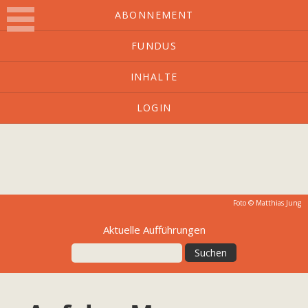
ABONNEMENT
FUNDUS
O-Ton
INHALTE
LOGIN
Kulturmagazin mit Charakter
Foto ©
Matthias Jung
Aktuelle Aufführungen