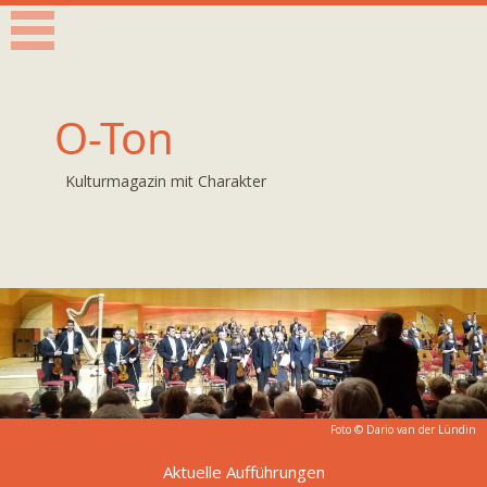
O-Ton
Kulturmagazin mit Charakter
Foto © Dario van der Lündin
Aktuelle Aufführungen