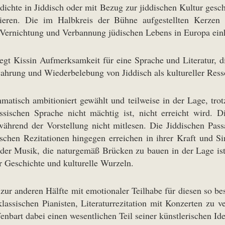
te in Jiddisch oder mit Bezug zur jiddischen Kultur geschaf
ieren. Die im Halbkreis der Bühne aufgestellten Kerzen 
er Vernichtung und Verbannung jüdischen Lebens in Europa ein
t Kissin Aufmerksamkeit für eine Sprache und Literatur, die
wahrung und Wiederbelebung von Jiddisch als kultureller Ress
matisch ambitioniert gewählt und teilweise in der Lage, tro
ussischen Sprache nicht mächtig ist, nicht erreicht wird.
ährend der Vorstellung nicht mitlesen. Die Jiddischen Passa
schen Rezitationen hingegen erreichen in ihrer Kraft und Si
der Musik, die naturgemäß Brücken zu bauen in der Lage ist,
r Geschichte und kulturelle Wurzeln.
zur anderen Hälfte mit emotionaler Teilhabe für diesen so b
assischen Pianisten, Literaturrezitation mit Konzerten zu v
enbart dabei einen wesentlichen Teil seiner künstlerischen Iden