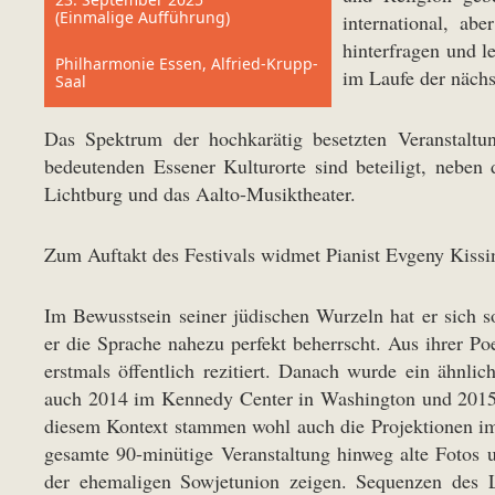
(Einmalige Aufführung)
international, ab
hinterfragen und l
Philharmonie Essen, Alfried-Krupp-
im Laufe der nächs
Saal
Das Spektrum der hochkarätig besetzten Veranstaltu
bedeutenden Essener Kulturorte sind beteiligt, nebe
Lichtburg und das Aalto-Musiktheater.
Zum Auftakt des Festivals widmet Pianist Evgeny Kiss
Im Bewusstsein seiner jüdischen Wurzeln hat er sich so
er die Sprache nahezu perfekt beherrscht. Aus ihrer Poe
erstmals öffentlich rezitiert. Danach wurde ein ähnli
auch 2014 im Kennedy Center in Washington und 2015 
diesem Kontext stammen wohl auch die Projektionen i
gesamte 90-minütige Veranstaltung hinweg alte Fotos
der ehemaligen Sowjetunion zeigen. Sequenzen des L