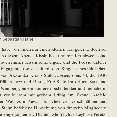
n Sebastian Hänel
habe von ihnen nur einen kleinen Teil gelernt, doch sei
an diesem Abend. Kissin liest und rezitiert abwechselnd
 auch immer Kissin seine eigene und die Poesie anderer
e Engagement setzt sich mit dem Singen eines jiddischen
ze von Alexander Kreins Suite
Dansée
, opus 44, die 1936
frühen Jazz und Ravel, Eric Satie im dritten Satz und
 Weinberg, einem weiteren bedeutenden und beinahe in
t vor kurzem mit großem Erfolg am Theater Krefeld
der Welt zum Anwalt für viele der verschmähten und
 Stalin befohlene Hinrichtung von dreizehn Mitgliedern
e eingegangen ist. Dichter wie Yitzhak Leybush Peretz,