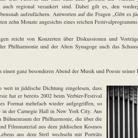
er auch regional verankert sind. Dabei gilt es, den vord
ebensnah aufzufächern. Antworten auf die Fragen „Gibt es j
ten zehn Monate angesichts eines reichen Festivalprogramms w
ngen reicht von Konzerten über Diskussionen und Vorträg
n der Philharmonie und der Alten Synagoge auch das Schausp
in einen ganz besonderen Abend der Musik und Poesie seiner
 weit in jiddische Dichtung eingelesen, dass
sie hat er bereits 2002 beim Verbier-Festival
ches Format mehrfach wieder aufgegriffen, so
in der Carnegie Hall in New York City. Aus
m Bühnenraum der Philharmonie, die über die
 und Filmmaterial aus dem jiddischen Kosmos
ebens aus dem Stetl wechseln mit Porträts