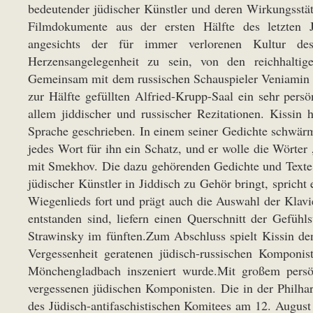
bedeutender jüdischer Künstler und deren Wirkungsst
Filmdokumente aus der ersten Hälfte des letzten 
angesichts der für immer verlorenen Kultur de
Herzensangelegenheit zu sein, von den reichhaltig
Gemeinsam mit dem russischen Schauspieler Veniamin 
zur Hälfte gefüllten Alfried-Krupp-Saal ein sehr pers
allem jiddischer und russischer Rezitationen. Kissin h
Sprache geschrieben. In einem seiner Gedichte schwärmt
jedes Wort für ihn ein Schatz, und er wolle die Wörter
mit Smekhov. Die dazu gehörenden Gedichte und Texte s
jüdischer Künstler in Jiddisch zu Gehör bringt, sprich
Wiegenlieds fort und prägt auch die Auswahl der Klavie
entstanden sind, liefern einen Querschnitt der Gefüh
Strawinsky im fünften.Zum Abschluss spielt Kissin d
Vergessenheit geratenen jüdisch-russischen Komponi
Mönchengladbach inszeniert wurde.Mit großem persö
vergessenen jüdischen Komponisten. Die in der Philhar
des Jüdisch-antifaschistischen Komitees am 12. August