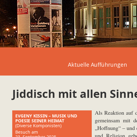
Aktuelle Aufführungen
Jiddisch mit allen Sinn
Als Reaktion auf 
EVGENY KISSIN – MUSIK UND
gemeinsam mit de
POESIE SEINER HEIMAT
(Diverse Komponisten)
„Hoffnung“ – und 
Besuch am
und Religion gebe
23. September 2025