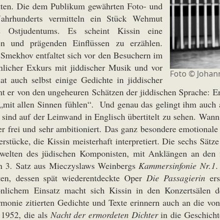
ätten. Die dem Publikum gewährten Foto- und
Jahrhunderts vermitteln ein Stück Wehmut
s Ostjudentums. Es scheint Kissin eine
en und prägenden Einflüssen zu erzählen.
Smekhov entfaltet sich vor den Besuchern im
önlicher Exkurs mit jiddischer Musik und vor
Foto © Johan
at auch selbst einige Gedichte in jiddischer
 er von den ungeheuren Schätzen der jiddischen Sprache: Er 
 „mit allen Sinnen fühlen“. Und genau das gelingt ihm auch 
ind auf der Leinwand in Englisch übertitelt zu sehen. Wann
t er frei und sehr ambitioniert. Das ganz besondere emotional
rstücke, die Kissin meisterhaft interpretiert. Die sechs Sät
lswelten des jüdischen Komponisten, mit Anklängen an den 
en 3. Satz aus Mieczyslaws Weinbergs
Kammersinfonie Nr.1
.
sten, dessen spät wiederentdeckte Oper
Die Passagierin
ers
nlichem Einsatz macht sich Kissin in den Konzertsälen 
monie zitierten Gedichte und Texte erinnern auch an die von
 1952, die als
Nacht der ermordeten Dichter
in die Geschicht