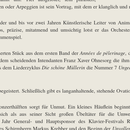
fen oder Arpeggien ist sein Vortrag, mit dem er klanglich un
der und bis vor zwei Jahren Künstlerische Leiter von Anima
, präzise, mitatmend und umsichtig lotst er das Orchester
ammenspiel.
ierten Stück aus dem ersten Band der
Années de pèlerinage
, 
d dem scheidenden Intendanten Franz Xaver Ohnesorg die ihm
us dem Liederzyklus
Die schöne Müllerin
die Nummer 7
Unge
eistert. Schließlich gibt es langanhaltende, stehende Ovati
nzerthälften sorgt für Unmut. Ein kleines Häuflein beginnt
sich als aus seiner Sicht großen Übeltäter für die Umw
m Jahr General- und Hauptsponsor des Klavier-Festivals
 des Schirmherrn Markus Krebber und den Beginn der
Unvolle