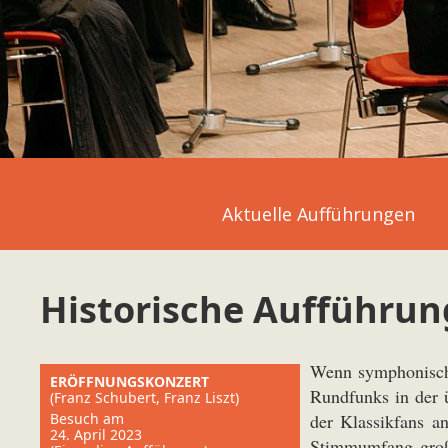
Aktuelle Aufführungen
Historische Aufführun
Wenn symphonische
ERÖFFNUNGSKONZERT
Rundfunks in der ü
(Franz Schubert, Franz Liszt)
Besuch am
der Klassikfans a
24. April 2023
Stimmumfang große