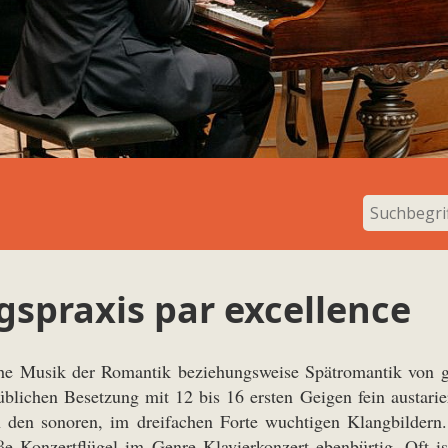
gspraxis par excellence
 Musik der Romantik beziehungsweise Spätromantik von ge
blichen Besetzung mit 12 bis 16 ersten Geigen fein austarier
n den sonoren, im dreifachen Forte wuchtigen Klangbildern
 Konzertflügel im Genre Klavierkonzert ebenbürtig. Oft i