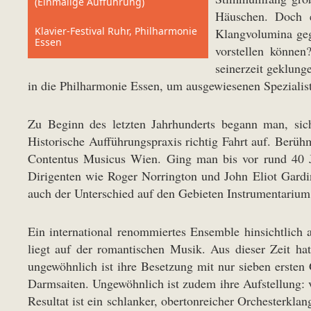
(Einmalige Aufführung)
Häuschen. Doch e
Klavier-Festival Ruhr, Philharmonie
Klangvolumina ge
Essen
vorstellen könne
seinerzeit geklung
in die Philharmonie Essen, um ausgewiesenen Spezialiste
Zu Beginn des letzten Jahrhunderts begann man, sic
Historische Aufführungspraxis richtig Fahrt auf. Berüh
Contentus Musicus Wien. Ging man bis vor rund 40 Ja
Dirigenten wie Roger Norrington und John Eliot Gard
auch der Unterschied auf den Gebieten Instrumentarium 
Ein international renommiertes Ensemble hinsichtlich
liegt auf der romantischen Musik. Aus dieser Zeit hat
ungewöhnlich ist ihre Besetzung mit nur sieben ersten
Darmsaiten. Ungewöhnlich ist zudem ihre Aufstellung: v
Resultat ist ein schlanker, obertonreicher Orchesterklan