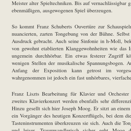
Meister alter Spieltechniken. Bis auf vernachlässigbar 
ebenmäßigen, ausgewogenen Spiel überzeugen.
So kommt Franz Schuberts Ouvertüre zur Schauspie
nuancierten, zarten Tongebung von der Bühne. Selbst
Ausdruck gebracht. Auch seine Sinfonie in h-Moll, beka
von gewohnt etablierten Klanggewohnheiten wie das Ine
ungemein durchhörbar. Ein etwas festerer Zugriff k
wenigen Stellen der musikalische Spannungsbogen. Au
Anfang der Exposition kann getrost im vorgesc
wahrgenommen ist jedoch ein fast unhörbares, vierfach
Franz Liszts Bearbeitung für Klavier und Orcheste
zweites Klavierkonzert werden ebenfalls sehr differenz
Hinzu gesellt sich hier Joseph Moog. Er sitzt an einem
ein Vorgänger des heutigen Konzertflügels, bei dem die
Tasteninstrumenten überkreuzen sie sich. Auch die Tong
und leiser. Traumwandlerisch sicher geht Moog da