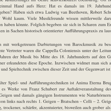
inmal Hand aufs Herz: Hat es damals im 19. Jahrhunde
geben? Haben sich etwa Ludwig van Beethoven, Robert Sch
n? Wohl kaum. Viele Musikfreunde wissen mittlerweile da
en haben könnte. Folglich begeben sie sich in Scharen zum Er
n in Sachen historisch orientierter Aufführungspraxis zu lau
h mit werkgetreuen Darbietungen von Barockmusik zu bes
mte Vertreter waren die Cappella Coloniensis unter der Leit
hren der Musik bis Mitte des 18. Jahrhunderts auf den Gr
iner erkundeten diese Epoche. Inzwischen widmet man sich
und Spieltechnik zwischen dieser Zeit und der Gegenwart ist 
 alter Spiel- und Aufführungstechniken ist Anima Eterna Bru
 es Werke von Franz Schubert zur Auftaktveranstaltung des 
 Geigen und damals gängigen Instrumenten wie Naturhörnern,
on links nach rechts 1. Geigen – Bratschen – Celli – 2. Geig
g, trockener, schärfer, akzentuierter, bisweilen auch grober al