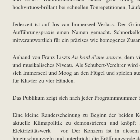
hochvirtuos-brillant bei schnellen Tonrepetitionen, Läu
Jederzeit ist auf Jos van Immerseel Verlass. Der Grün
Aufführungspraxis einen Namen gemacht. Schnörkellos
mitverantwortlich für ein präzises wie homogenes Zus
Anhand von Franz Liszts
Au bord d’une source
, dem v
und musikalisches Niveau. Als Schubert-Verehrer wir
sich Immerseel und Moog an den Flügel und spielen a
für Klavier zu vier Händen.
Das Publikum zeigt sich nach jeder Programmnummer beg
Eine kleine Randerscheinung zu Beginn der beiden Ko
aktuelle Klimapolitik zu demonstrieren und knöpft 
Elektrizitätswerk – vor. Der Konzern ist in diese
hineinschmuggeln und unterbricht die Eröffnungsrede