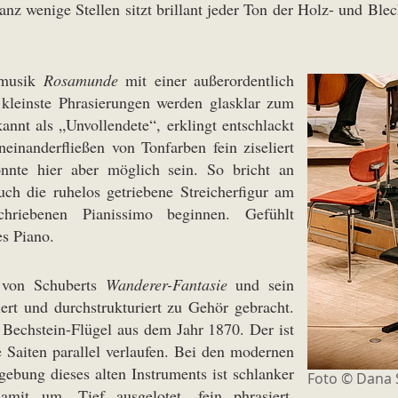
ganz wenige Stellen sitzt brillant jeder Ton der Holz- und Ble
lmusik
Rosamunde
mit einer außerordentlich
 kleinste Phrasierungen werden glasklar zum
nnt als „Unvollendete“, erklingt entschlackt
inanderfließen von Tonfarben fein ziseliert
önnte hier aber möglich sein. So bricht an
ch die ruhelos getriebene Streicherfigur am
hriebenen Pianissimo beginnen. Gefühlt
es Piano.
r von Schuberts
Wanderer-Fantasie
und sein
iert und durchstrukturiert zu Gehör gebracht.
 Bechstein-Flügel aus dem Jahr 1870. Der ist
 Saiten parallel verlaufen. Bei den modernen
ebung dieses alten Instruments ist schlanker
Foto © Dana 
mit um. Tief ausgelotet, fein phrasiert,