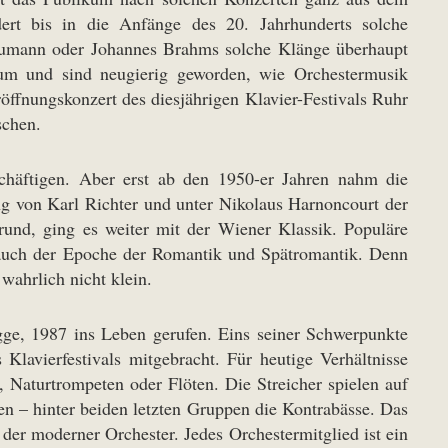
rt bis in die Anfänge des 20. Jahrhunderts solche
umann oder Johannes Brahms solche Klänge überhaupt
rum und sind neugierig geworden, wie Orchestermusik
öffnungskonzert des diesjährigen Klavier-Festivals Ruhr
schen.
chäftigen. Aber erst ab den 1950-er Jahren nahm die
ung von Karl Richter und unter Nikolaus Harnoncourt der
und, ging es weiter mit der Wiener Klassik. Populäre
 auch der Epoche der Romantik und Spätromantik. Denn
wahrlich nicht klein.
gge, 1987 ins Leben gerufen. Eins seiner Schwerpunkte
Klavierfestivals mitgebracht. Für heutige Verhältnisse
 Naturtrompeten oder Flöten. Die Streicher spielen auf
en – hinter beiden letzten Gruppen die Kontrabässe. Das
s der moderner Orchester. Jedes Orchestermitglied ist ein