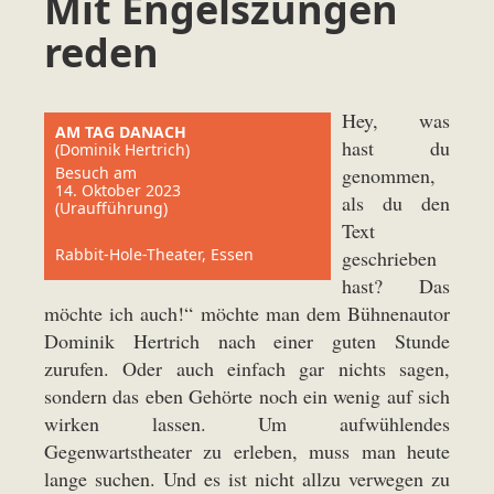
Mit Engelszungen
reden
Hey, was
AM TAG DANACH
hast du
(Dominik Hertrich)
Besuch am
genommen,
14. Oktober 2023
als du den
(Uraufführung)
Text
Rabbit-Hole-Theater, Essen
geschrieben
hast? Das
möchte ich auch!“ möchte man dem Bühnenautor
Dominik Hertrich nach einer guten Stunde
zurufen. Oder auch einfach gar nichts sagen,
sondern das eben Gehörte noch ein wenig auf sich
wirken lassen. Um aufwühlendes
Gegenwartstheater zu erleben, muss man heute
lange suchen. Und es ist nicht allzu verwegen zu