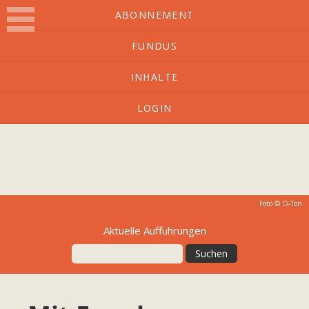
ABONNEMENT
FUNDUS
O-Ton
INHALTE
LOGIN
Kulturmagazin mit Charakter
Foto © O-Ton
Aktuelle Aufführungen