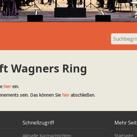
fft Wagners Ring
te
hier
ein.
onnements sein. Das können Sie
hier
abschließen.
Schnellzugriff
Mehr Sei
Aktuelle Kurznachrichten
Startseite