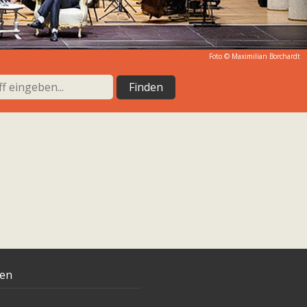
Foto ©
Maximilian Borchardt
ten