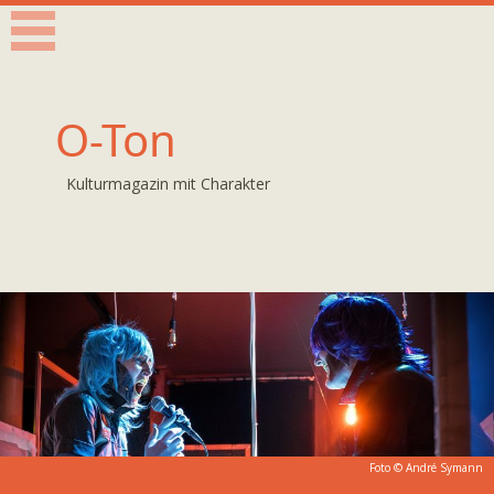
O-Ton
Kulturmagazin mit Charakter
Foto ©
André Symann