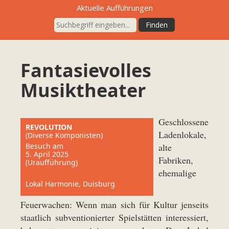
Aktuelle Aufführungen
Fantasievolles
Musiktheater
Geschlossene
REVOLUTION
Ladenlokale,
(Diverse Komponisten)
Besuch am
alte
5. April 2025
Fabriken,
(Uraufführung)
ehemalige
Lokal Harmonie, Duisburg
Feuerwachen: Wenn man sich für Kultur jenseits
staatlich subventionierter Spielstätten interessiert,