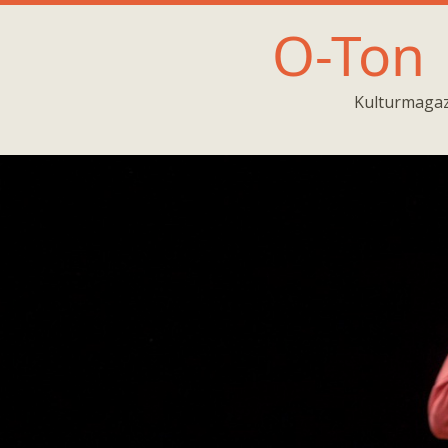
O-Ton
Kulturmagaz