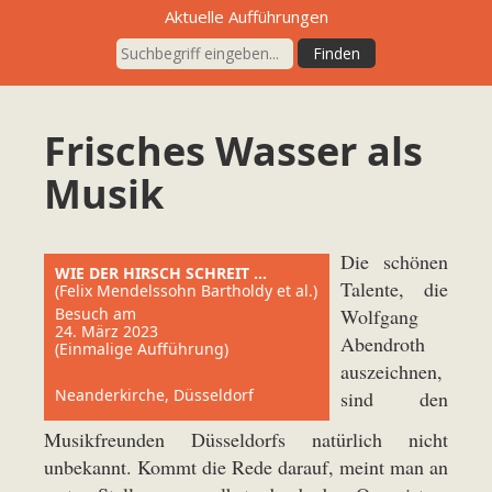
Aktuelle Aufführungen
Frisches Wasser als
Musik
Die schönen
WIE DER HIRSCH SCHREIT …
Talente, die
(Felix Mendelssohn Bartholdy et al.)
Besuch am
Wolfgang
24. März 2023
Abendroth
(Einmalige Aufführung)
auszeichnen,
Neanderkirche, Düsseldorf
sind den
Musikfreunden Düsseldorfs natürlich nicht
unbekannt. Kommt die Rede darauf, meint man an