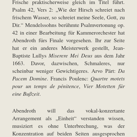
Frische praktischerweise gleich im Titel führt.
Psalm 42, Vers 2: „Wie der Hirsch schreiet nach
frischem Wasser, so schreiet meine Seele, Gott, zu
Dir.“ Mendels­sohns berühmte Psalmvertonung op.
42 in einer Bearbeitung für Kammerorchester hat
Abendroth fürs Finale vorgesehen. Ihr zur Seite
hat er ein anderes Meisterwerk gestellt, Jean-
Baptiste Lullys
Miserere Mei Deus
aus dem Jahr
1663. Davor, dazwischen, Schmaleres, nur
scheinbar weniger Gewichtigeres. Arvo Pärt:
Da
Pacem Domine
. Francis Poulenc:
Quartre motets
pour un temps de pénitence
,
Vier Motetten für
eine Bußzeit
.
Abendroth will das vokal-konzertante
Arrangement als „Einheit“ verstanden wissen,
musiziert es ohne Unterbrechung, was der
Konzentration auf beiden Seiten ausgesprochen