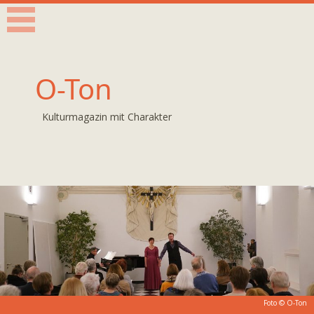
O-Ton
Kulturmagazin mit Charakter
Foto © O-Ton