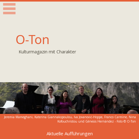
O-Ton
Kulturmagazin mit Charakter
Jeremia Mameghani, Katerina Giannakopoulou, Iva Jovanović-Hoppe, Franco Carmine, Nina
Kofouchristou und Génesis Hernández - Foto © O-Ton
Aktuelle Aufführungen