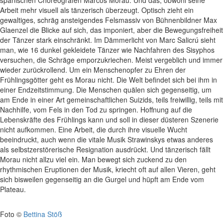
spanischen Choreografen Marcos Morau. Und das, obwohl seine
Arbeit mehr visuell als tänzerisch überzeugt. Optisch zieht ein
gewaltiges, schräg ansteigendes Felsmassiv von Bühnenbildner Max
Glaenzel die Blicke auf sich, das imponiert, aber die Bewegungsfreiheit
der Tänzer stark einschränkt. Im Dämmerlicht von Marc Salicrú sieht
man, wie 16 dunkel gekleidete Tänzer wie Nachfahren des Sisyphos
versuchen, die Schräge emporzukriechen. Meist vergeblich und immer
wieder zurückrollend. Um ein Menschenopfer zu Ehren der
Frühlingsgötter geht es Morau nicht. Die Welt befindet sich bei ihm in
einer Endzeitstimmung. Die Menschen quälen sich gegenseitig, um
am Ende in einer Art gemeinschaftlichen Suizids, teils freiwillig, teils mit
Nachhilfe, vom Fels in den Tod zu springen. Hoffnung auf die
Lebenskräfte des Frühlings kann und soll in dieser düsteren Szenerie
nicht aufkommen. Eine Arbeit, die durch ihre visuelle Wucht
beeindruckt, auch wenn die vitale Musik Strawinskys etwas anderes
als selbstzerstörerische Resignation ausdrückt. Und tänzerisch fällt
Morau nicht allzu viel ein. Man bewegt sich zuckend zu den
rhythmischen Eruptionen der Musik, kriecht oft auf allen Vieren, geht
sich bisweilen gegenseitig an die Gurgel und hüpft am Ende vom
Plateau.
Foto ©
Bettina Stöß