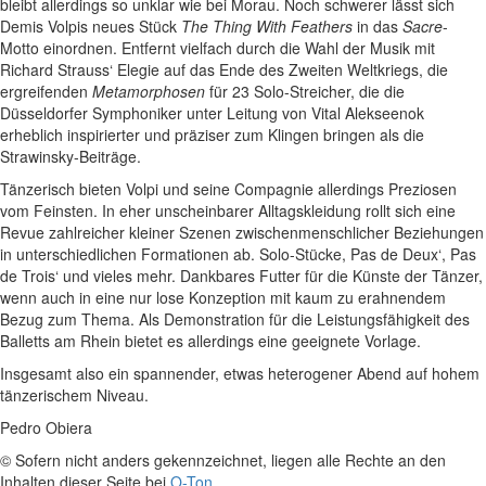
bleibt allerdings so unklar wie bei Morau. Noch schwerer lässt sich
Demis Volpis neues Stück
The Thing With Feathers
in das
Sacre
-
Motto einordnen. Entfernt vielfach durch die Wahl der Musik mit
Richard Strauss‘ Elegie auf das Ende des Zweiten Weltkriegs, die
ergreifenden
Metamorphosen
für 23 Solo-Streicher, die die
Düsseldorfer Symphoniker unter Leitung von Vital Alekseenok
erheblich inspirierter und präziser zum Klingen bringen als die
Strawinsky-Beiträge.
Tänzerisch bieten Volpi und seine Compagnie allerdings Preziosen
vom Feinsten. In eher unscheinbarer Alltagskleidung rollt sich eine
Revue zahlreicher kleiner Szenen zwischenmenschlicher Beziehungen
in unterschiedlichen Formationen ab. Solo-Stücke, Pas de Deux‘, Pas
de Trois‘ und vieles mehr. Dankbares Futter für die Künste der Tänzer,
wenn auch in eine nur lose Konzeption mit kaum zu erahnendem
Bezug zum Thema. Als Demonstration für die Leistungsfähigkeit des
Balletts am Rhein bietet es allerdings eine geeignete Vorlage.
Insgesamt also ein spannender, etwas heterogener Abend auf hohem
tänzerischem Niveau.
Pedro Obiera
© Sofern nicht anders gekennzeichnet, liegen alle Rechte an den
Inhalten dieser Seite bei
O-Ton
.