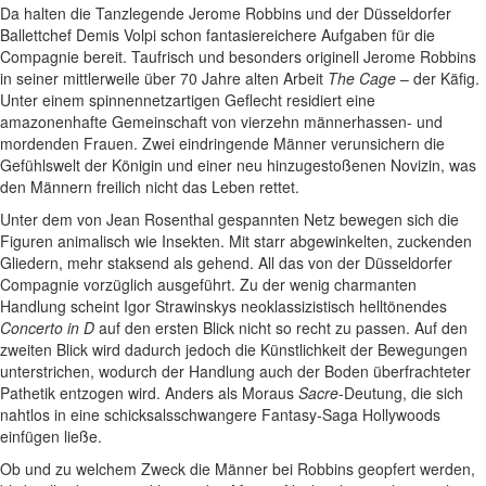
Da halten die Tanzlegende Jerome Robbins und der Düsseldorfer
Ballettchef Demis Volpi schon fantasiereichere Aufgaben für die
Compagnie bereit. Taufrisch und besonders originell Jerome Robbins
in seiner mittlerweile über 70 Jahre alten Arbeit
The Cage
– der Käfig.
Unter einem spinnennetzartigen Geflecht residiert eine
amazonenhafte Gemeinschaft von vierzehn männerhassen- und
mordenden Frauen. Zwei eindringende Männer verunsichern die
Gefühlswelt der Königin und einer neu hinzugestoßenen Novizin, was
den Männern freilich nicht das Leben rettet.
Unter dem von Jean Rosenthal gespannten Netz bewegen sich die
Figuren animalisch wie Insekten. Mit starr abgewinkelten, zuckenden
Gliedern, mehr staksend als gehend. All das von der Düsseldorfer
Compagnie vorzüglich ausgeführt. Zu der wenig charmanten
Handlung scheint Igor Strawinskys neoklassizistisch helltönendes
Concerto in D
auf den ersten Blick nicht so recht zu passen. Auf den
zweiten Blick wird dadurch jedoch die Künstlichkeit der Bewegungen
unterstrichen, wodurch der Handlung auch der Boden überfrachteter
Pathetik entzogen wird. Anders als Moraus
Sacre
-Deutung, die sich
nahtlos in eine schicksalsschwangere Fantasy-Saga Hollywoods
einfügen ließe.
Ob und zu welchem Zweck die Männer bei Robbins geopfert werden,