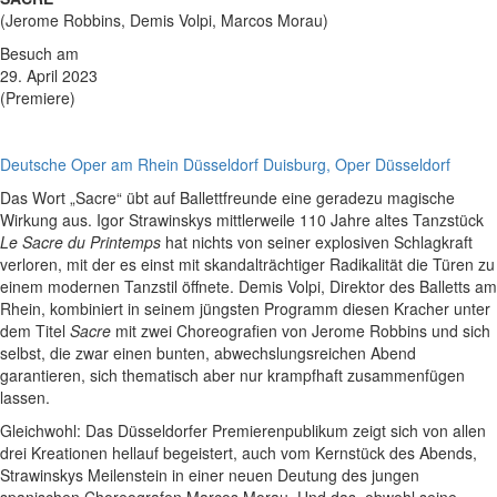
(Jerome Robbins, Demis Volpi, Marcos Morau)
Besuch am
29. April 2023
(Premiere)
Deutsche Oper am Rhein Düsseldorf Duisburg, Oper Düsseldorf
Das Wort „Sacre“ übt auf Ballettfreunde eine geradezu magische
Wirkung aus. Igor Strawinskys mittlerweile 110 Jahre altes Tanzstück
Le Sacre du Printemps
hat nichts von seiner explosiven Schlagkraft
verloren, mit der es einst mit skandalträchtiger Radikalität die Türen zu
einem modernen Tanzstil öffnete. Demis Volpi, Direktor des Balletts am
Rhein, kombiniert in seinem jüngsten Programm diesen Kracher unter
dem Titel
Sacre
mit zwei Choreografien von Jerome Robbins und sich
selbst, die zwar einen bunten, abwechslungsreichen Abend
garantieren, sich thematisch aber nur krampfhaft zusammenfügen
lassen.
Gleichwohl: Das Düsseldorfer Premierenpublikum zeigt sich von allen
drei Kreationen hellauf begeistert, auch vom Kernstück des Abends,
Strawinskys Meilenstein in einer neuen Deutung des jungen