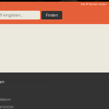
Foto © Michael Zerban
ten
daktion
erstützer