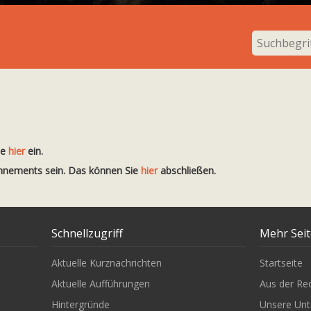
t
te
hier
ein.
onnements sein. Das können Sie
hier
abschließen.
Schnellzugriff
Mehr Sei
Aktuelle Kurznachrichten
Startseite
Aktuelle Aufführungen
Aus der Re
Hintergründe
Unsere Unt