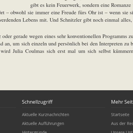
gibt es kein Feuerwerk, sondern eine Romanze
ört – obwohl sie immer eine Freude fürs Ohr ist – wenn sie s
 werdenden Lebens mit. Und Schnitzler gibt noch einmal alles
z oder gerade wegen eines sehr konventionellen Programms zu 
d an, um sich einzeln und persönlich bei den Interpreten zu
 wird Julia Coulmas sich erst mal um sich selbst kümmern
Schnellzugriff
Mehr Sei
Aktuelle Kurznachrichten
Startseite
Aktuelle Aufführungen
Aus der Re
Hintergründe
Unsere Unt