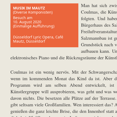
Man hat sich zwis
MUSIK IM MAUTZ
Coulmas, die Künst
(Diverse Komponisten)
Besuch am
folgten. Und habe
10. August 2020
Bürgerhaus des Sal
(Einmalige Aufführung)
Freiluftveranstal
Düsseldorf Lyric Opera, Café
Salzmannbau ist g
Mautz, Düsseldorf
Grundstück nach vo
aufbauen kann. Unt
elektronisches Piano und die Rückzugsräume der Künstl
Coulmas ist ein wenig nervös. Mit der Schwangerschaft
wenn im kommenden Monat das Kind da ist. Aber die
Programm wird am selben Abend entwickelt, ist s
Künstlergruppe will ausprobieren, was geht und was 
davon nichts. Die besetzen alle Plätze auf der Terrasse
gibt seltsam viele Großfamilien. Wen interessiert das? 
genießen die ganz leichte Brise, die den Innenhof statt