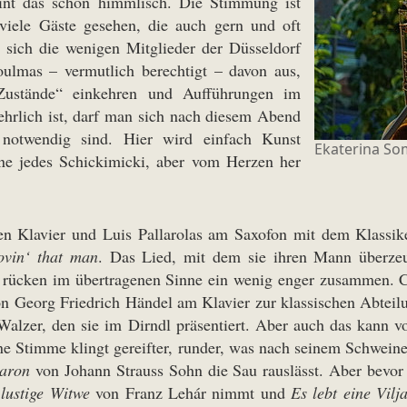
eint das schon himmlisch. Die Stimmung ist
 viele Gäste gesehen, die auch gern und oft
r sich die wenigen Mitglieder der Düsseldorf
oulmas – vermutlich berechtigt – davon aus,
Zustände“ einkehren und Aufführungen im
rlich ist, darf man sich nach diesem Abend
e notwendig sind. Hier wird einfach Kunst
Ekaterina So
hne jedes Schickimicki, aber vom Herzen her
en Klavier und Luis Pallarolas am Saxofon mit dem Klassi
ovin‘ that man
. Das Lied, mit dem sie ihren Mann überzeugt
 rücken im übertragenen Sinne ein wenig enger zusammen. C
n Georg Friedrich Händel am Klavier zur klassischen Abteil
alzer, den sie im Dirndl präsentiert. Aber auch das kann v
e Stimme klingt gereifter, runder, was nach seinem Schwein
aron
von Johann Strauss Sohn die Sau rauslässt. Aber bevor e
lustige Witwe
von Franz Lehár nimmt und
Es lebt eine Vilj