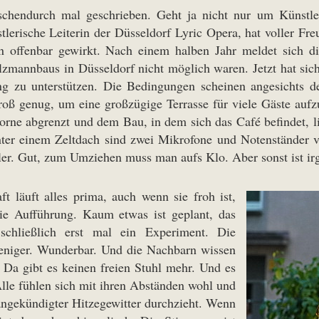
chendurch mal geschrieben. Geht ja nicht nur um Künstle
lerische Leiterin der Düsseldorf Lyric Opera, hat voller Fr
n offenbar gewirkt. Nach einem halben Jahr meldet sich di
zmannbaus in Düsseldorf nicht möglich waren. Jetzt hat sich
tung zu unterstützen. Die Bedingungen scheinen angesichts 
roß genug, um eine großzügige Terrasse für viele Gäste au
rne abgrenzt und dem Bau, in dem sich das Café befindet, li
er einem Zeltdach sind zwei Mikrofone und Notenständer vorb
er. Gut, zum Umziehen muss man aufs Klo. Aber sonst ist ir
 läuft alles prima, auch wenn sie froh ist,
 Aufführung. Kaum etwas ist geplant, das
chließlich erst mal ein Experiment. Die
weniger. Wunderbar. Und die Nachbarn wissen
. Da gibt es keinen freien Stuhl mehr. Und es
Alle fühlen sich mit ihren Abständen wohl und
 angekündigter Hitzegewitter durchzieht. Wenn