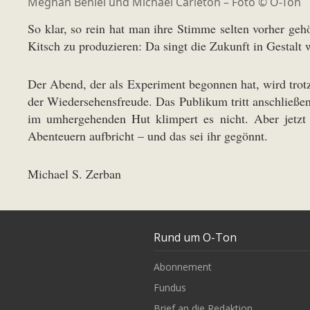
Meghan Behiel und Michael Carleton – Foto © O-Ton
So klar, so rein hat man ihre Stimme selten vorher geh
Kitsch zu produzieren: Da singt die Zukunft in Gestalt
Der Abend, der als Experiment begonnen hat, wird trot
der Wiedersehensfreude. Das Publikum tritt anschließen
im umhergehenden Hut klimpert es nicht. Aber jetzt
Abenteuern aufbricht – und das sei ihr gegönnt.
Michael S. Zerban
Rund um O-Ton
Abonnement
Fundus
Brief an die Redaktion