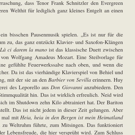
raschung, dass Tenor Frank Schnitzler den Evergreen
ren Welthit für lediglich ganz kleines Entgelt an einen
 ein bisschen Pausenmusik spielen. „Es ist nur für die
kum zu, das ganz entzückt Klavier- und Saxofon-Klängen
.
Là ci darem la mano
ist das klassische Duett zwischen
von Wolfgang Amadeus Mozart. Eine Steilvorlage für
e gefühlte Feuerwerkssalve nach oben, und wenn die
her. Da ist das vierhändige Klavierspiel von Behiel und
g, mit der sie an den
Barbier von Sevilla
erinnern. Huy
erei des Leporello aus
Don Giovanni
anzubiedern. Den
mmqualität hin. Das ist wirklich erfreulich. Neid wird
 sich im Shutdown zehn Kilo abtrainiert hat. Der Bariton
ellt. Das ist nicht jedem in dieser Zeit gelungen. Aber
h mal mit
Heia, heia in den Bergen ist mein Heimatland
zu Weltruhm führte, zum Mitsingen. Das funktioniert
der Lebensfreude, die hier versprüht wird. Zum Schluss