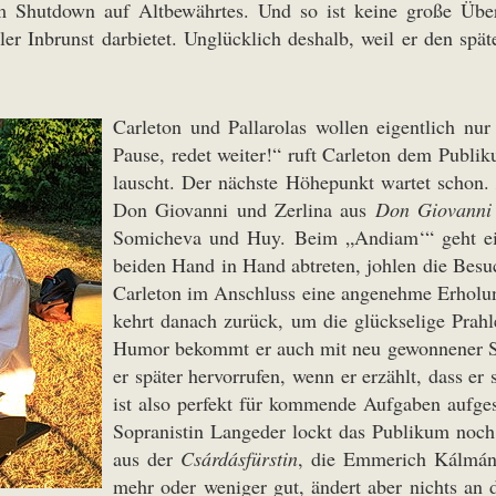
 Shutdown auf Altbewährtes. Und so ist keine große Über
r Inbrunst darbietet. Unglücklich deshalb, weil er den späte
Carleton und Pallarolas wollen eigentlich nur
Pause, redet weiter!“ ruft Carleton dem Publi
lauscht. Der nächste Höhepunkt wartet schon
Don Giovanni und Zerlina aus
Don Giovanni
Somicheva und Huy. Beim „Andiam‘“ geht ein
beiden Hand in Hand abtreten, johlen die Besuc
Carleton im Anschluss eine angenehme Erholun
kehrt danach zurück, um die glückselige Prahl
Humor bekommt er auch mit neu gewonnener Sti
er später hervorrufen, wenn er erzählt, dass er
ist also perfekt für kommende Aufgaben aufgest
Sopranistin Langeder lockt das Publikum noc
aus der
Csárdásfürstin
, die Emmerich Kálmán 
mehr oder weniger gut, ändert aber nichts an 