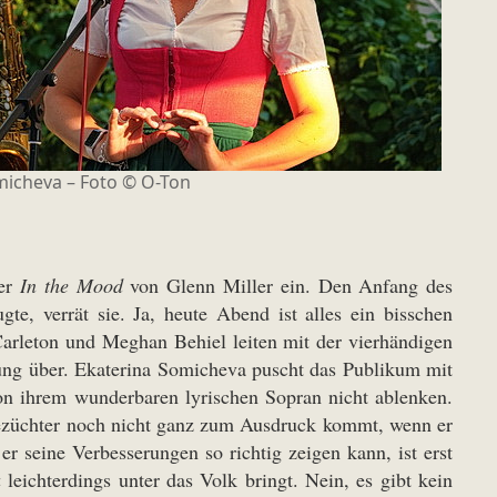
micheva – Foto © O-Ton
ker
In the Mood
von Glenn Miller ein. Den Anfang des
e, verrät sie. Ja, heute Abend ist alles ein bisschen
arleton und Meghan Behiel leiten mit der vierhändigen
ung über. Ekaterina Somicheva puscht das Publikum mit
on ihrem wunderbaren lyrischen Sopran nicht ablenken.
ezüchter noch nicht ganz zum Ausdruck kommt, wenn er
r seine Verbesserungen so richtig zeigen kann, ist erst
a
leichterdings unter das Volk bringt. Nein, es gibt kein