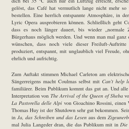
dich bei 35 °C auch nur ein Luftzug erreicht, ersch
gelöst, das Café hat vermutlich lange nicht mehr so
bestellen. Eine herrlich entspannte Atmosphäre, in de
Lyric Opera ausprobieren können. Schließlich geht C
dass es noch länger dauert, bis wieder „normale 
Bürgerhaus möglich werden. Und wenn man mal ganz eh
wünschen, dass noch viele dieser Freiluft-Auftritt
produziert, entspannt, mit unglaublich viel Freude, o
ehrlich und aufrichtig.
Zum Auftakt stimmen Michael Carleton am elektrisch
Sängerreigens macht Coulmas selbst mit
Can’t help l
familiärer. Beim Publikum kommt das gut an. Und alle
Interpretation von
The Arrival of the Queen of Sheba
vo
La Pastorella delle Alpi
von Gioachino Rossini, einen W
Thomas Huy ist der Shutdown sehr gut bekommen. Sein
in
Ja, das Schreiben und das Lesen
aus dem
Zigeunerb
mal Julia Langeder dran, die das Publikum mit in
Die 