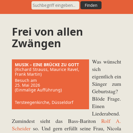
Frei von allen
Zwängen
Was wünscht
MUSIK – EINE BRÜCKE ZU GOTT
sich
(Richard Strauss, Maurice Ravel,
Frank Martin)
eigentlich ein
Besuch am
Sänger zum
25. Mai 2026
(Einmalige Aufführung)
Geburtstag?
Blöde Frage.
Tersteegenkirche, Düsseldorf
Einen
Liederabend.
Zumindest sieht das Bass-Bariton
Rolf A.
Scheider
so. Und gern erfüllt seine Frau, Nicola