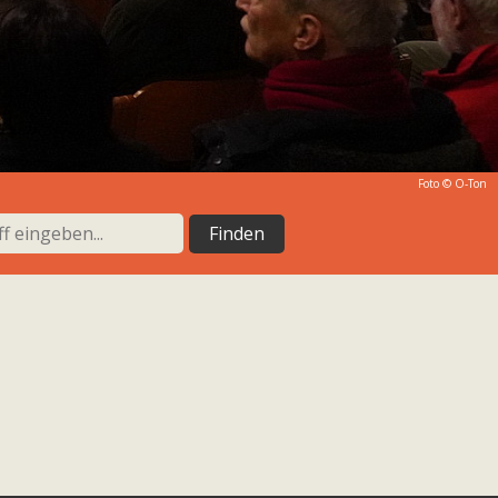
Foto © O-Ton