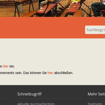
te
hier
ein.
onnements sein. Das können Sie
hier
abschließen.
Schnellzugriff
Mehr Sei
Aktuelle Kurznachrichten
Startseite