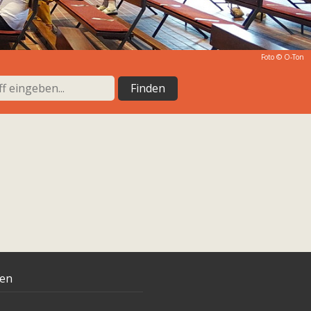
Foto © O-Ton
ten