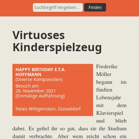
Virtuoses
Kinderspielzeug
Frederike
HAPPY BIRTHDAY E.T.A.
Möller
HOFFMANN
(Diverse Komponisten)
begann im
Besuch am
fünften
28. November 2021
(Einmalige Aufführung)
Lebensjahr
mit dem
Palais Wittgenstein, Düsseldorf
Klavierspiel
und blieb
dabei. Es gefiel ihr so gut, dass sie ihr Studium
damit verbrachte. Aber wem reicht schon ein