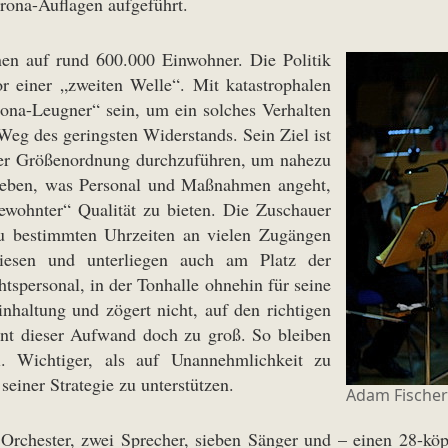
orona-Auflagen aufgeführt.
nen auf rund 600.000 Einwohner. Die Politik
or einer „zweiten Welle“. Mit katastrophalen
ona-Leugner“ sein, um ein solches Verhalten
Weg des geringsten Widerstands. Sein Ziel ist
nter Größenordnung durchzuführen, um nahezu
rieben, was Personal und Maßnahmen angeht,
ewohnter“ Qualität zu bieten. Die Zuschauer
 zu bestimmten Uhrzeiten an vielen Zugängen
iesen und unterliegen auch am Platz der
tspersonal, in der Tonhalle ohnehin für seine
nhaltung und zögert nicht, auf den richtigen
nt dieser Aufwand doch zu groß. So bleiben
. Wichtiger, als auf Unannehmlichkeit zu
seiner Strategie zu unterstützen.
Adam Fischer
 Orchester, zwei Sprecher, sieben Sänger und – einen 28-kö