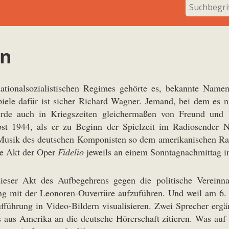
en
nationalsozialistischen Regimes gehörte es, bekannte Name
iele dafür ist sicher Richard Wagner. Jemand, bei dem es ni
de auch in Kriegszeiten gleichermaßen von Freund und Fe
st 1944, als er zu Beginn der Spielzeit im Radiosender N
e Musik des deutschen Komponisten so dem amerikanischen R
te Akt der Oper
Fidelio
jeweils an einem Sonntagnachmittag i
eser Akt des Aufbegehrens gegen die politische Vereinn
ung mit der Leonoren-Ouvertüre aufzuführen. Und weil am 6. 
fführung in Video-Bildern visualisieren. Zwei Sprecher erg
s Amerika an die deutsche Hörerschaft zitieren. Was auf d