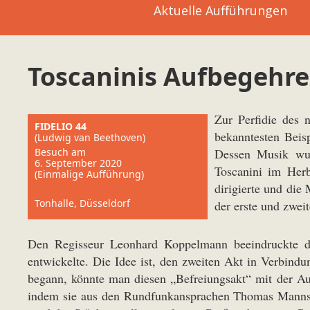
Aktuelle Aufführungen
Toscaninis Aufbegehr
Zur Perfidie des 
FIDELIO 44
bekanntesten Beisp
(Ludwig van Beethoven)
Besuch am
Dessen Musik wur
6. September 2020
Toscanini im Herb
(Einmalige Aufführung)
dirigierte und di
Tonhalle, Düsseldorf
der erste und zwei
Den Regisseur Leonhard Koppelmann beeindruckte di
entwickelte. Die Idee ist, den zweiten Akt in Verbind
begann, könnte man diesen „Befreiungsakt“ mit der Au
indem sie aus den Rundfunkansprachen Thomas Manns au