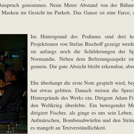
 Anspruch genommen. Neun Meter Abstand von der Bühne 
 Masken im Gesicht im Parkett. Das Ganze ist eine Farce, ab
Im Hintergrund des Podiums sind drei ho
Projektionen von Stefan Bischoff gezeigt werd
sie anfangs noch die Schilderungen der S
Normandie. Neben dem Befreiungsaspekt is
gemein. Die gute Absicht bleibt erkennbar, abe
Ehe überhaupt die erste Note gespielt wird, 
hat etwas gelitten. Danach weisen die Spre
Hintergründe des Werks ein. Dirigent Adam Fisc
den Weltkrieg überlebte. Ein bewegender M
dirigiert Fischer, als ginge es um sein Lebe
Aufmärschen, Bombenabwürfen und den Stränd
es mangelt an Textverständlichkeit.