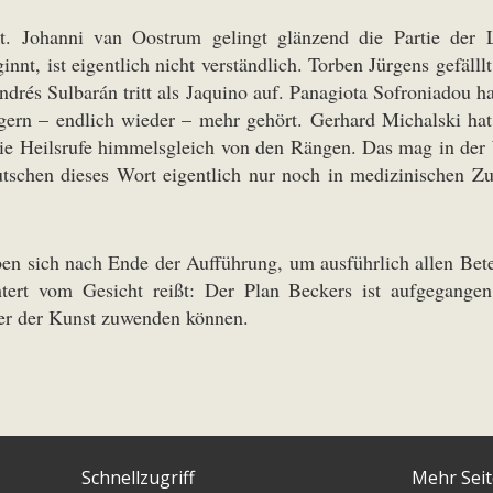
t. Johanni van Oostrum gelingt glänzend die Partie der 
innt, ist eigentlich nicht verständlich. Torben Jürgens gefä
rés Sulbarán tritt als Jaquino auf. Panagiota Sofroniadou h
gern – endlich wieder – mehr gehört. Gerhard Michalski ha
die Heilsrufe himmelsgleich von den Rängen. Das mag in der
Deutschen dieses Wort eigentlich nur noch in medizinische
ben sich nach Ende der Aufführung, um ausführlich allen Bete
rt vom Gesicht reißt: Der Plan Beckers ist aufgegangen. 
er der Kunst zuwenden können.
Schnellzugriff
Mehr Sei