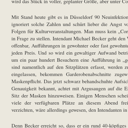
wird das Stück in voller, geplanter Größe, aber unter C
Mit Stand heute gibt es in Düsseldorf 90 Neuinfektio
ignoriert solche Zahlen und schürt lieber die Angst v
Folgen für Kulturveranstaltungen. Man muss kein „Cor
in Frage zu stellen. Intendant Michael Becker geht den 
offenbar, Aufführungen in gewohnter oder fast gewoh
jeden Preis. Und so wird ein gewaltiger Aufwand bet
um ein paar hundert Besuchern eine Aufführung in „g
sind namentlich auf den Sitzplätzen erfasst, werden
eingelassen, bekommen Garderobenabschnitte zugew
Maskenpflicht. Das jetzt schwarz behandschuhte Aufsich
Genauigkeit bekannt, achtet mit Argusaugen auf die Ei
Sitz der Masken hinzuweisen. Einigen Menschen schei
viele der verfügbaren Plätze an diesem Abend frei
verzichten, wäre allerdings gewesen, den Intendanten in 
Denn Becker erreicht so, dass er ein rund 40-köpfiges