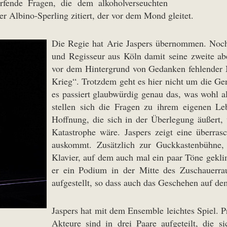
rfende Fragen, die dem alkoholverseuchten
r Albino-Sperling zitiert, der vor dem Mond gleitet.
Die Regie hat Arie Jaspers übernommen. Noch k
und Regisseur aus Köln damit seine zweite abe
vor dem Hintergrund von Gedanken fehlender 
Krieg“. Trotzdem geht es hier nicht um die Ge
es passiert glaubwürdig genau das, was wohl a
stellen sich die Fragen zu ihrem eigenen Leb
Hoffnung, die sich in der Überlegung äußert,
Katastrophe wäre. Jaspers zeigt eine überra
auskommt. Zusätzlich zur Guckkastenbühne, 
Klavier, auf dem auch mal ein paar Töne geklim
er ein Podium in der Mitte des Zuschauerrau
aufgestellt, so dass auch das Geschehen auf de
Jaspers hat mit dem Ensemble leichtes Spiel. P
Akteure sind in drei Paare aufgeteilt, die s