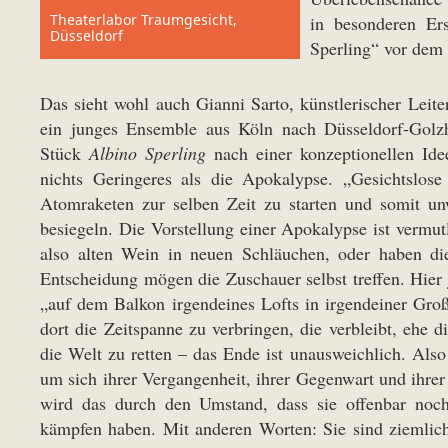
Theaterlabor Traumgesicht,
in besonderen Er
Düsseldorf
Sperling“ vor dem
Das sieht wohl auch Gianni Sarto, künstlerischer Leit
ein junges Ensemble aus Köln nach Düsseldorf-Golzh
Stück
Albino Sperling
nach einer konzeptionellen Id
nichts Geringeres als die Apokalypse. „Gesichtslose
Atomraketen zur selben Zeit zu starten und somit u
besiegeln. Die Vorstellung einer Apokalypse ist vermutl
also alten Wein in neuen Schläuchen, oder haben d
Entscheidung mögen die Zuschauer selbst treffen. Hier j
„auf dem Balkon irgendeines Lofts in irgendeiner Gr
dort die Zeitspanne zu verbringen, die verbleibt, ehe 
die Welt zu retten – das Ende ist unausweichlich. Also
um sich ihrer Vergangenheit, ihrer Gegenwart und ihrer
wird das durch den Umstand, dass sie offenbar noch
kämpfen haben. Mit anderen Worten: Sie sind ziemlich v