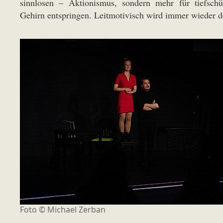
sinnlosen – Aktionismus, sondern mehr für tiefschü
Gehirn entspringen. Leitmotivisch wird immer wieder de
Foto © Michael Zerban