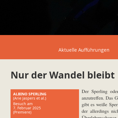
Aktuelle Aufführungen
Nur der Wandel bleibt
Der Sperling oder
ALBINO SPERLING
anzutreffen. Das G
(Arie Jaspers et al.)
Besuch am
gibt es weiße Spe
7. Februar 2025
der allerdings ni
(Premiere)
Überlebenschance a