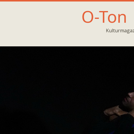
O-Ton
Kulturmagaz