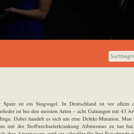
 Spatz ist ein Singvogel. In Deutschland ist vor allem d
efieder ist bei den meisten Arten – acht Gattungen mit 43 Ar
rlinge. Dabei handelt es sich um eine Defekt-Mutation. Ma
chts mit der Stoffwechselerkrankung Albinismus zu tun hat
ls ihre Artgenossen, weil sie schneller für ihre Fressfeinde