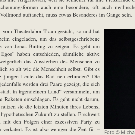
scheinungsformen auch eine besondere, oft auch mythisc
 Vollmond auftaucht, muss etwas Besonderes im Gange sein.
er vom Theaterlabor Traumgesicht, so und hat
eim eingeladen, um das selbstgeschriebene
ee von Jonas Buiting zu zeigen. Es geht um
 Egos“ haben entschieden, sämtliche aktive
nweigerlich das Aussterben des Menschen zu
ich so alt wie die Menschheit selbst. Gibt es
ie jungen Leute das Rad neu erfunden? Die
edenfalls werden drei Paare gezeigt, die sich
oßstadt in irgendeinem Land“ versammeln, um
die Raketen einschlagen. Es geht nicht darum,
 nutzen sie die letzten Minuten ihres Lebens,
 hypothetischen Zukunft zu stellen. Erschwert
 mit den Folgen einer exzessiven Party zu
erkatert. Es ist also weniger die Zeit für –
Foto © Micha