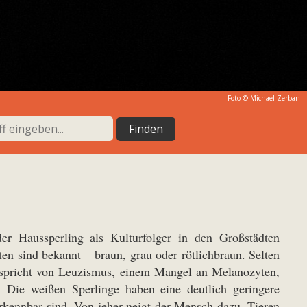
Foto © Michael Zerban
er Haussperling als Kulturfolger in den Großstädten
ten sind bekannt – braun, grau oder rötlichbraun. Selten
n spricht von Leuzismus, einem Mangel an Melanozyten,
. Die weißen Sperlinge haben eine deutlich geringere
 erkennbar sind. Von jeher neigt der Mensch dazu, Tieren