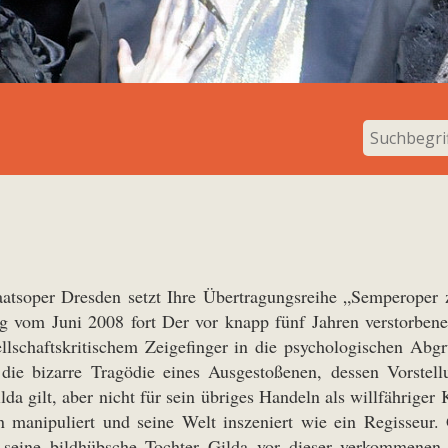
aatsoper Dresden setzt Ihre Übertragungsreihe „Semperoper
g vom Juni 2008 fort Der vor knapp fünf Jahren verstorbene
llschaftskritischem Zeigefinger in die psychologischen Ab
t die bizarre Tragödie eines Ausgestoßenen, dessen Vorste
lda gilt, aber nicht für sein übriges Handeln als willfährig
 manipuliert und seine Welt inszeniert wie ein Regisseur
seine bildhübsche Tochter Gilda vor dieser verkommenen 