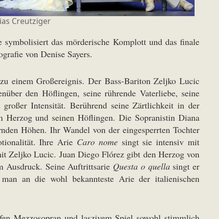
ias Creutziger
e symbolisiert das mörderische Komplott und das finale
ografie von Denise Sayers.
 zu einem Großereignis. Der Bass-Bariton Zeljko Lucic
nüber den Höflingen, seine rührende Vaterliebe, seine
großer Intensität. Berührend seine Zärtlichkeit in der
m Herzog und seinen Höflingen. Die Sopranistin Diana
ernden Höhen. Ihr Wandel von der eingesperrten Tochter
tionalität. Ihre Arie
Caro nome
singt sie intensiv mit
mit Zeljko Lucic. Juan Diego Flórez gibt den Herzog von
m Ausdruck. Seine Auftrittsarie
Questa o quella
singt er
 man an die wohl bekannteste Arie der italienischen
efen Mezzosopran und laszivem Spiel sowohl stimmlich