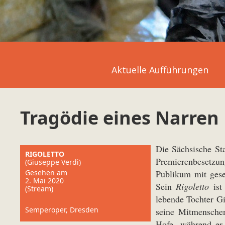
Aktuelle Aufführungen
Tragödie eines Narren
Die Sächsische St
RIGOLETTO
Premierenbesetzun
(Giuseppe Verdi)
Gesehen am
Publikum mit gese
2. Mai 2020
Sein
Rigoletto
is
(Stream)
lebende Tochter Gi
Semperoper, Dresden
seine Mitmenschen
Hofe, während er 