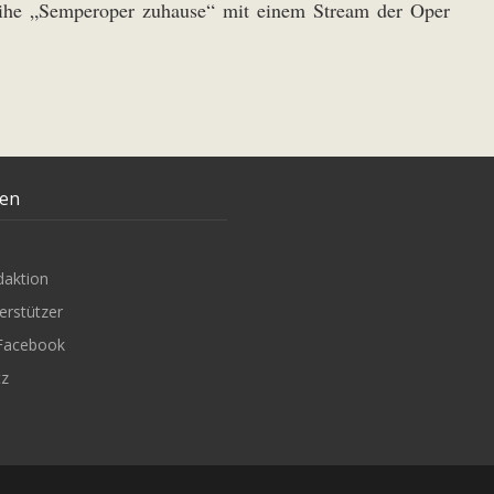
eihe „Semperoper zuhause“ mit einem Stream der Oper
ten
daktion
erstützer
Facebook
tz