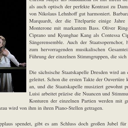
als auch optisch der perfekte Kontrast zu Da
von Nikolaus Lehnhoff gut harmoniert. Barbar
Marquardt, der die Titelpartie einige Jahr
Monterone mit markantem Bass. Oliver Ringe
Ciprano und Kyunghae Kang als Contessa Cip
Sängerensemble. Auch der Staatsopernchor, h
zum hervorragenden musikalischen Gesamtei
Führung der einzelnen Stimmgruppen, die sich
Die sächsische Staatskapelle Dresden wird an 
geleitet. Schon die ersten Takte der Ouvertü
an, und die Staatskapelle musiziert gewohnt 
Luisi arbeitet präzise die Nuancen und Stimmun
Konturen der einzelnen Partien werden mit g
au wird von ihm in ihren Piano-Stellen getragen.
plaus spendet, gibt es am Schluss doch großen Jubel für al