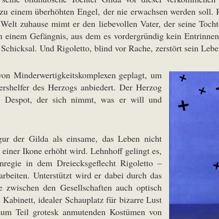
r zu einem überhöhten Engel, der nie erwachsen werden soll. R
en Welt zuhause mimt er den liebevollen Vater, der seine Toc
n einem Gefängnis, aus dem es vordergründig kein Entrinnen 
s Schicksal. Und Rigoletto, blind vor Rache, zerstört sein Leb
, von Minderwertigkeitskomplexen geplagt, um
ershelfer des Herzogs anbiedert. Der Herzog
d Despot, der sich nimmt, was er will und
gur der Gilda als einsame, das Leben nicht
 einer Ikone erhöht wird. Lehnhoff gelingt es,
nregie in dem Dreiecksgeflecht Rigoletto –
rbeiten. Unterstützt wird er dabei durch das
e zwischen den Gesellschaften auch optisch
 Kabinett, idealer Schauplatz für bizarre Lust
n zum Teil grotesk anmutenden Kostümen von