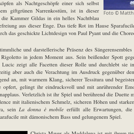
köpfen als Nachtgeschöpfe einer sich selbst
inem giftgrünen Narrenkostüm, ist in dieser
Foto ©
Matth
t die Kammer Gildas in ein helles Nachtblau
freiung aus dieser Enge. Das tiefe Rot im Hause Sparafucil
urch das geschickte Lichtdesign von Paul Pyant und die Chore
 stimmliche und darstellerische Präsenz des Sängerensembles
s Rigoletto in jedem Moment aus. Sein beißender Spott gege
Lucic zeigt alle Facetten dieser Rolle und durchlebt sie in 
zeitig aber auch die Verachtung im Ausdruck gegenüber de
egend an, mit warmem Klang, sicherer Tessitura und begeist
e opfert, gelingt ihr eindrucksvoll und mit anrührender Emo
applaus. Verletzlich ist ihr Spiel und berührend die Duette 
llence mit italienischem Schmelz, sicheren Höhen und starke
ra, sein
La donna è mobile
erfüllt alle Erwartungen, die
Sparafucile mit dämonischem Bass und gelungenem Spiel.
Christa Mayer als Maddalena ist mit ihrem ti