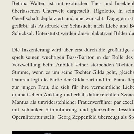
Bettina Walter, ist mit exotischen Tier- und Insekten
überlassenen Unterwelt dargestellt. Rigoletto, in se
Gesellschaft deplatziert und unerwünscht. Dagegen is
gefärbt, als Ausdruck der Sehnsucht nach Liebe und Be
Schicksal. Unterstützt werden diese plakativen Bilder d
Die Inszenierung wird aber erst durch die großartige
spielt seinen wuchtigen Bass-Bariton in der Rolle de
Verzweiflung beim Anblick seiner sterbenden Tochter, 
Stimme, wenn es um seine Tochter Gilda geht, gleich
Damrau legt die Partie der Gilda zart und im Piano li
zur jungen Frau, die sich für ihre vermeintliche Lieb
dramatischem Anklang und erhält dafür reichlich Szenen
Mantua als unwiderstehlicher Frauenverführer par exce
mit schlanker Stimmführung und glanzvoller Tessitu
Opernliteratur stellt. Georg Zeppenfeld überzeugt als 