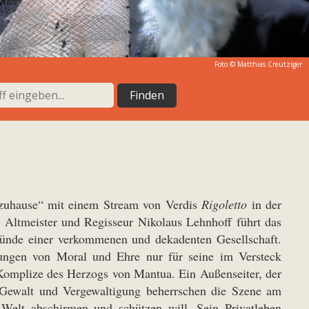
Foto ©
Matthias Creutziger
 zuhause“ mit einem Stream von Verdis
Rigoletto
in der
 Altmeister und Regisseur Nikolaus Lehnhoff führt das
gründe einer verkommenen und dekadenten Gesellschaft.
llungen von Moral und Ehre nur für seine im Versteck
er Komplize des Herzogs von Mantua. Ein Außenseiter, der
. Gewalt und Vergewaltigung beherrschen die Szene am
Welt abschirmen und schützen will. Sein Privatleben