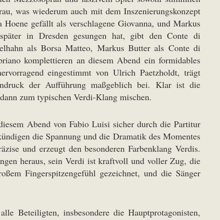
mrau, was wiederum auch mit dem Inszenierungskonzept
a Hoene gefällt als verschlagene Giovanna, und Markus
e später in Dresden gesungen hat, gibt den Conte di
lhahn als Borsa Matteo, Markus Butter als Conte di
riano komplettieren an diesem Abend ein formidables
ervorragend eingestimmt von Ulrich Paetzholdt, trägt
ndruck der Aufführung maßgeblich bei. Klar ist die
 dann zum typischen Verdi-Klang mischen.
diesem Abend von Fabio Luisi sicher durch die Partitur
re kündigen die Spannung und die Dramatik des Momentes
präzise und erzeugt den besonderen Farbenklang Verdis.
gen heraus, sein Verdi ist kraftvoll und voller Zug, die
roßem Fingerspitzengefühl gezeichnet, und die Sänger
le Beteiligten, insbesondere die Hauptprotagonisten,