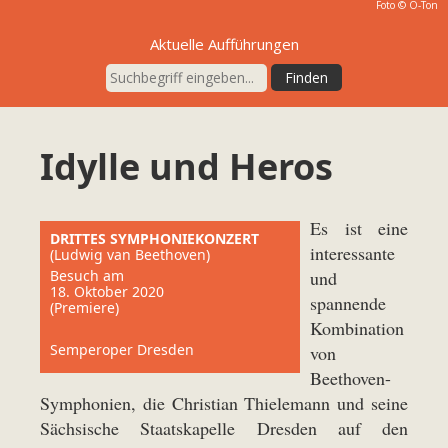
Foto © O-Ton
Aktuelle Aufführungen
Idylle und Heros
Es ist eine
DRITTES SYMPHONIEKONZERT
interessante
(Ludwig van Beethoven)
Besuch am
und
18. Oktober 2020
spannende
(Premiere)
Kombination
Semperoper Dresden
von
Beethoven-
Symphonien, die Christian Thielemann und seine
Sächsische Staatskapelle Dresden auf den