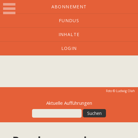
ABONNEMENT
FUNDUS
O-Ton
INHALTE
LOGIN
Kulturmagazin mit Charakter
Foto ©
Ludwig Olah
Aktuelle Aufführungen