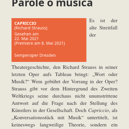
Parole o musica
Es ist der
CAPRICCIO
alte Streitfall
(Richard Strauss)
Gesehen am
der
22. Mai 2021
(Premiere am 8. Mai 2021)
Semperoper Dresden
Theatergeschichte, den Richard Strauss in seiner
letzten Oper aufs Tableau bringt: „Wort oder
Musik?“ Wem gebührt der Vorrang in der Oper?
Strauss gibt vor dem Hintergrund des Zweiten
Weltkriegs seine durchaus nicht unumstrittene
Antwort auf die Frage nach der Stellung des
Künstlers in der Gesellschaft. Doch
Capriccio
, als
„Konversationsstück mit Musik“ untertitelt, ist
keineswegs langweilige Theorie, sondern ein