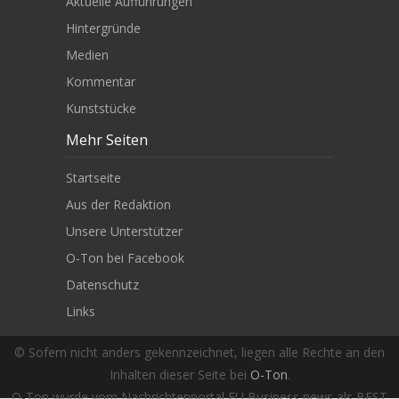
Aktuelle Aufführungen
Hintergründe
Medien
Kommentar
Kunststücke
Mehr Seiten
Startseite
Aus der Redaktion
Unsere Unterstützer
O-Ton bei Facebook
Datenschutz
Links
© Sofern nicht anders gekennzeichnet, liegen alle Rechte an den
Inhalten dieser Seite bei
O-Ton
.
O-Ton wurde vom Nachrichtenportal EU Business news als BEST