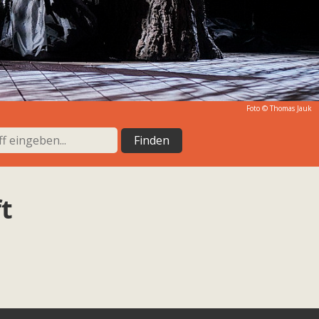
Foto ©
Thomas Jauk
t