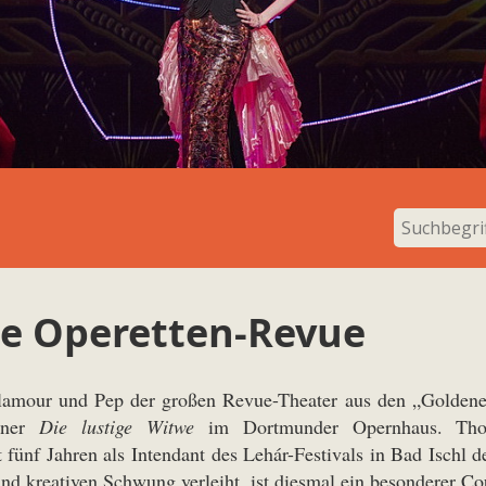
ge Operetten-Revue
amour und Pep der großen Revue-Theater aus den „Goldene
nner
Die lustige Witwe
im Dortmunder Opernhaus. Thom
it fünf Jahren als Intendant des Lehár-Festivals in Bad Ischl
und kreativen Schwung verleiht, ist diesmal ein besonderer C