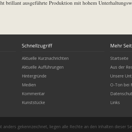
sicht brillant ausgeführte Produktion mit hohem Unterhaltungsw
Schnellzugriff
Mehr Sei
Aktuelle Kurznachrichten
Startseite
Aktuelle Aufführungen
Aus der Re
Hintergründe
Unsere Unt
Medien
O-Ton bei 
Kommentar
Datenschu
Kunststücke
Links
t anders gekennzeichnet, liegen alle Rechte an den Inhalten dieser Se