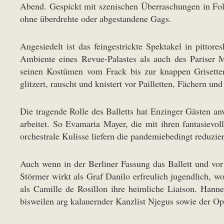
Abend. Gespickt mit szenischen Überraschungen in Fo
ohne überdrehte oder abgestandene Gags.
Angesiedelt ist das feingestrickte Spektakel in pittor
Ambiente eines Revue-Palastes als auch des Pariser 
seinen Kostümen vom Frack bis zur knappen Grisette
glitzert, rauscht und knistert vor Pailletten, Fächern un
Die tragende Rolle des Balletts hat Enzinger Gästen anv
arbeitet. So Evamaria Mayer, die mit ihren fantasievol
orchestrale Kulisse liefern die pandemiebedingt reduzi
Auch wenn in der Berliner Fassung das Ballett und vor
Störmer wirkt als Graf Danilo erfreulich jugendlich, 
als Camille de Rosillon ihre heimliche Liaison. Hann
bisweilen arg kalauernder Kanzlist Njegus sowie der 