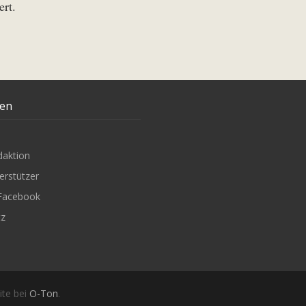
ert.
ten
daktion
erstützer
Facebook
tz
ite bei
O-Ton
.