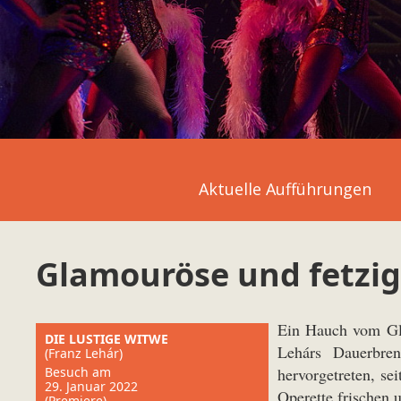
Aktuelle Aufführungen
Glamouröse und fetzi
Ein Hauch vom Gl
DIE LUSTIGE WITWE
Lehárs Dauerbre
(Franz Lehár)
Besuch am
hervorgetreten, se
29. Januar 2022
Operette frischen 
(Premiere)