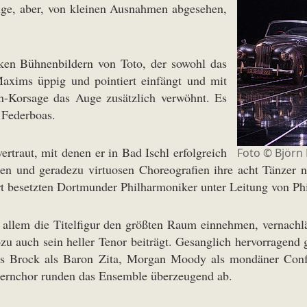
lge, aber, von kleinen Ausnahmen abgesehen,
esken Bühnenbildern von Toto, der sowohl das
Maxims üppig und pointiert einfängt und mit
n-Korsage das Auge zusätzlich verwöhnt. Es
d Federboas.
ertraut, mit denen er in Bad Ischl erfolgreich
Foto ©
Björn
len und geradezu virtuosen Choreografien ihre acht Tänzer n
ert besetzten Dortmunder Philharmoniker unter Leitung von Ph
 allem die Titelfigur den größten Raum einnehmen, vernachl
wozu auch sein heller Tenor beiträgt. Gesanglich hervorragen
es Brock als Baron Zita, Morgan Moody als mondäner Confér
Opernchor runden das Ensemble überzeugend ab.