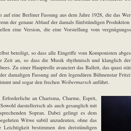
ch auf eine Berliner Fassung aus dem Jahre 1928, die das Wer
wenn der genaue Ablauf der damals fünfstündigen Produktion n
len eine Version, die eine Vorstellung vom vergnügungss
lbst beteiligt, so dass alle Eingriffe vom Komponisten abge
r Zeit an, so dass die Musik rhythmisch und klanglich der
chees. Zu einer Hauptrolle avanciert das Ballett, das quasi st
 der damaligen Fassung auf den legendären Bühnenstar Fritzi 
nimmt und sogar den frechen
Weibermarsch
anführt.
s Erforderliche an Charisma, Charme, Esprit,
. Sowohl darstellerisch als auch gesanglich mit
sprechenden Sopran. Dabei gelingt es dem
 begehrten Witwe subtil anzudeuten, ohne das
 Leichtigkeit bestimmen den dreistündigen