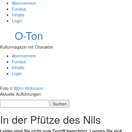
Abonnement
Fundus
Inhalte
Login
O-Ton
Kulturmagazin mit Charakter
Abonnement
Fundus
Inhalte
Login
Foto ©
Björn Hickmann
Aktuelle Aufführungen
Suchen
nach:
In der Pfütze des Nils
Leider sind Sie nicht zum Zugriff berechtigt. Loggen Sie sich